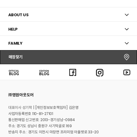
ABOUT US
HELP
FAMILY
매장찾기
㈜영원아웃도어
대표이사 성기학
[개인정보보호책임자] 김은영
사업자등록번호 110-81-27101
통신판매업 신고번호: 2013-경기성남-0984
주소: 경기도 성남시 중원구 사기막골로 169
반송지 주소 : 경기도 이천시 마장면 프리미엄 아울렛로 33-20