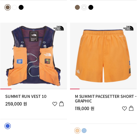
트
트
추
추
가
가
SUMMIT RUN VEST 10
M SUMMIT PACESETTER SHORT -
GRAPHIC
위
259,000 원
시
위
119,000 원
리
시
스
리
트
스
추
트
가
추
가