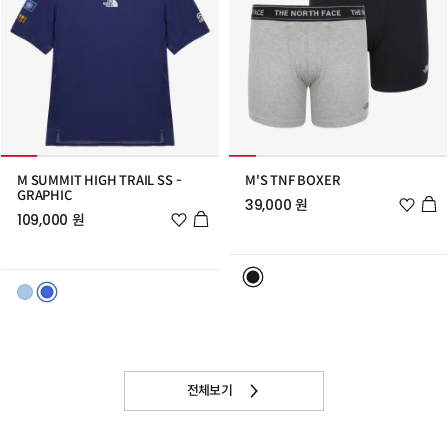
M SUMMIT HIGH TRAIL SS -
M'S TNF BOXER
GRAPHIC
위
39,000 원
위
시
109,000 원
시
리
리
스
스
트
트
추
추
가
가
전체보기