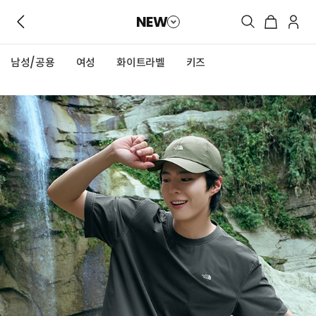
NEW
남성/공용
여성
화이트라벨
키즈