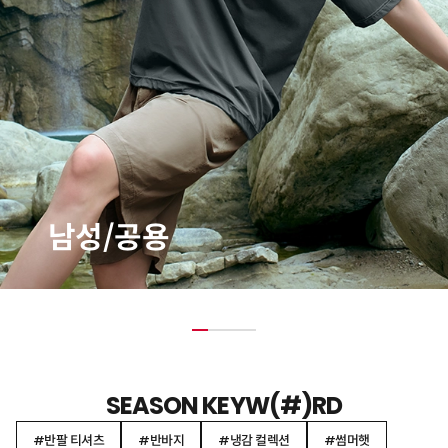
남성/공용
SEASON KEYW(#)RD
#반팔 티셔츠
#반바지
#냉감 컬렉션
#썸머햇