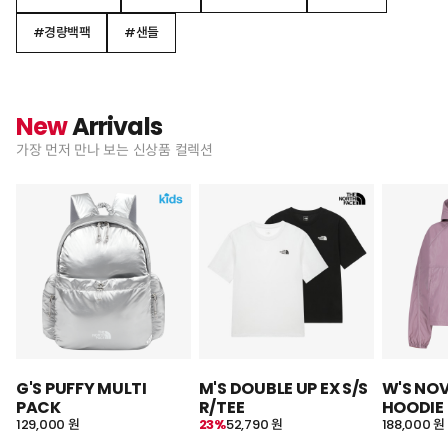
#경량백팩
#샌들
New
Arrivals
가장 먼저 만나 보는 신상품 컬렉션
G'S PUFFY MULTI
M'S DOUBLE UP EX S/S
W'S NO
PACK
R/TEE
HOODIE
129,000 원
23%
52,790 원
188,000 원