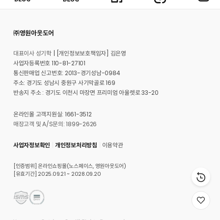
㈜영원아웃도어
대표이사 성기학
[개인정보보호책임자] 김은영
사업자등록번호 110-81-27101
통신판매업 신고번호: 2013-경기성남-0984
주소: 경기도 성남시 중원구 사기막골로 169
반송지 주소 : 경기도 이천시 마장면 프리미엄 아울렛로 33-20
온라인몰 고객지원실: 1661-3512
매장고객 및 A/S문의: 1899-2626
사업자정보확인
개인정보처리방침
이용약관
[인증범위] 온라인쇼핑몰(노스페이스, 영원아웃도어)
[유효기간] 2025.09.21 ~ 2028.09.20
위
시
리