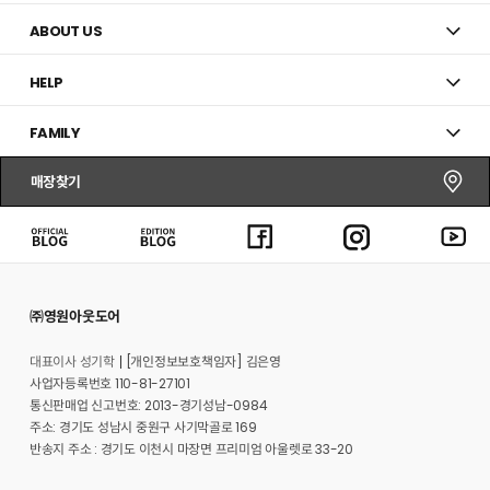
ABOUT US
HELP
FAMILY
매장찾기
㈜영원아웃도어
대표이사 성기학
[개인정보보호책임자] 김은영
사업자등록번호 110-81-27101
통신판매업 신고번호: 2013-경기성남-0984
주소: 경기도 성남시 중원구 사기막골로 169
반송지 주소 : 경기도 이천시 마장면 프리미엄 아울렛로 33-20