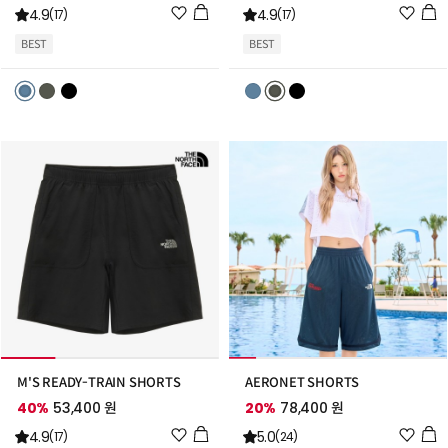
위
위
4.9
4.9
(17)
(17)
시
시
BEST
BEST
리
리
스
스
트
트
추
추
가
가
M'S READY-TRAIN SHORTS
AERONET SHORTS
40%
53,400 원
20%
78,400 원
위
위
4.9
5.0
(17)
(24)