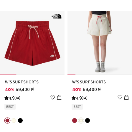
추
추
가
가
W'S SURF SHORTS
W'S SURF SHORTS
40%
59,400 원
40%
59,400 원
위
위
4.9
4.9
(14)
(14)
시
시
BEST
BEST
리
리
스
스
트
트
추
추