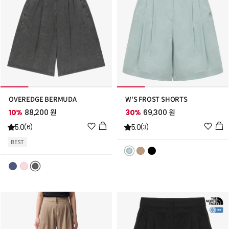
OVEREDGE BERMUDA
W'S FROST SHORTS
10%
88,200 원
30%
69,300 원
위
위
5.0
5.0
(6)
(3)
시
시
BEST
리
리
스
스
트
트
추
추
가
가