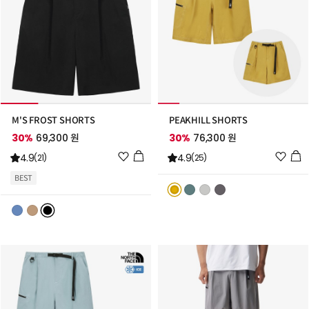
M'S FROST SHORTS
PEAKHILL SHORTS
30%
69,300 원
30%
76,300 원
위
위
4.9
4.9
(21)
(25)
시
시
BEST
리
리
스
스
트
트
추
추
가
가