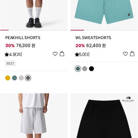
PEAKHILL SHORTS
WL SWEATSHORTS
30%
76,300 원
20%
62,400 원
위
위
4.9
5.0
(25)
(3)
시
시
BEST
리
리
스
스
트
트
추
추
가
가