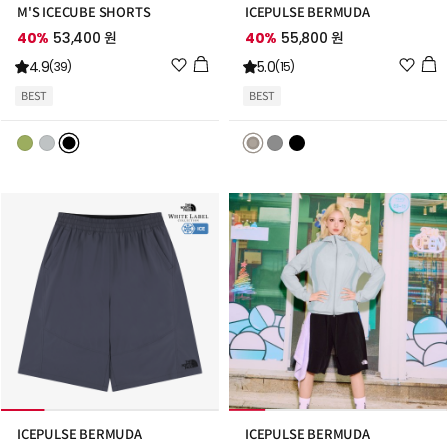
M'S ICECUBE SHORTS
ICEPULSE BERMUDA
40%
53,400 원
40%
55,800 원
위
위
4.9
5.0
(39)
(15)
시
시
BEST
BEST
리
리
스
스
트
트
추
추
가
가
ICEPULSE BERMUDA
ICEPULSE BERMUDA