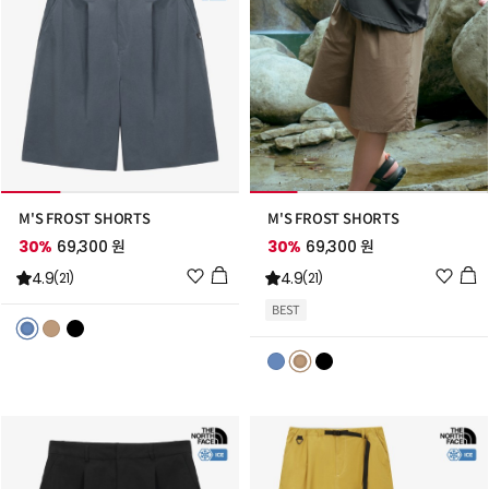
M'S FROST SHORTS
M'S FROST SHORTS
30%
69,300 원
30%
69,300 원
위
위
4.9
4.9
(21)
(21)
시
시
BEST
리
리
스
스
트
트
추
추
가
가