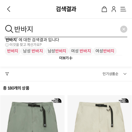
검색결과
메
뉴
'
반바지
' 에 대한 검색결과 입니다
이것을 찾고 계신가요?
반바지
남성
반바지
남성
반바지
여성
반바지
여성
반바지
더보기
남자
반바지
남자
반바지
러닝
반바지
패딩
반바지
카고
반바지
총 180개의 상품