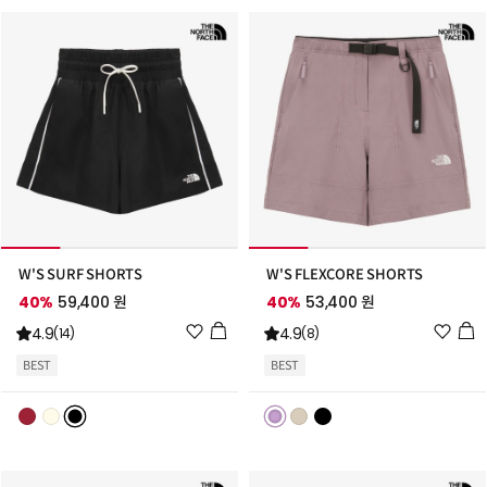
가
가
W'S SURF SHORTS
W'S FLEXCORE SHORTS
40%
59,400 원
40%
53,400 원
위
위
4.9
4.9
(14)
(8)
시
시
BEST
BEST
리
리
스
스
트
트
추
추
가
가