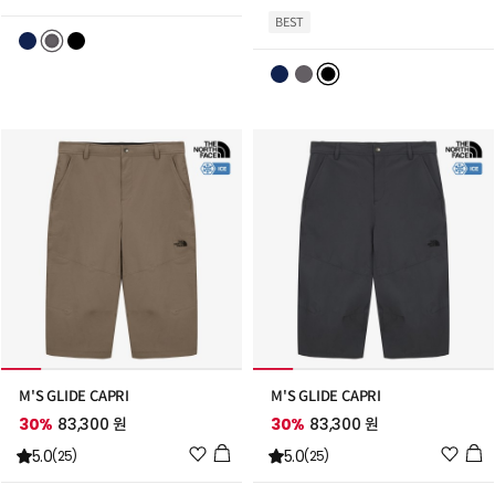
시
시
BEST
리
리
스
스
트
트
추
추
가
가
M'S GLIDE CAPRI
M'S GLIDE CAPRI
30%
83,300 원
30%
83,300 원
위
위
5.0
5.0
(25)
(25)
시
시