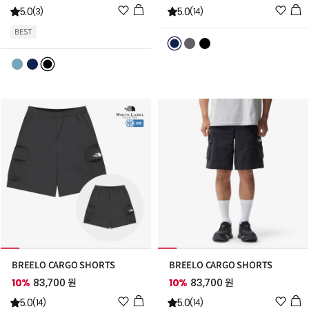
위
위
5.0
5.0
(3)
(14)
시
시
BEST
리
리
스
스
트
트
추
추
가
가
BREELO CARGO SHORTS
BREELO CARGO SHORTS
10%
83,700 원
10%
83,700 원
위
위
5.0
5.0
(14)
(14)