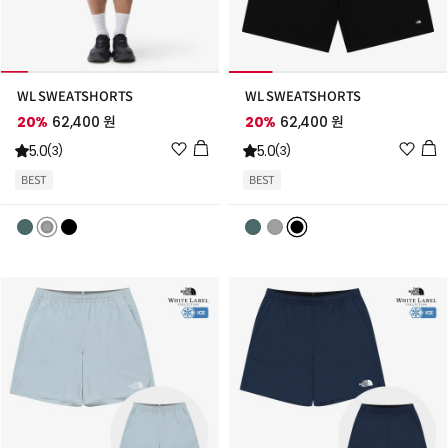
WL SWEATSHORTS
WL SWEATSHORTS
20%
62,400 원
20%
62,400 원
위
위
5.0
5.0
(3)
(3)
시
시
BEST
BEST
리
리
스
스
트
트
추
추
가
가