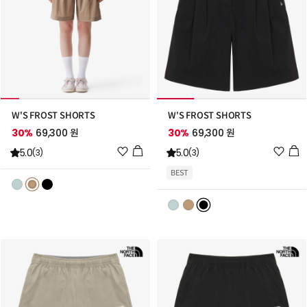
W'S FROST SHORTS
W'S FROST SHORTS
30%
69,300 원
30%
69,300 원
위
위
5.0
5.0
(3)
(3)
시
시
BEST
리
리
스
스
트
트
추
추
가
가