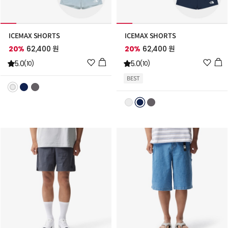
ICEMAX SHORTS
ICEMAX SHORTS
20%
62,400 원
20%
62,400 원
위
위
5.0
5.0
(10)
(10)
시
시
BEST
리
리
스
스
트
트
추
추
가
가