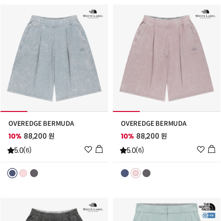
가
가
OVEREDGE BERMUDA
OVEREDGE BERMUDA
10%
88,200 원
10%
88,200 원
위
위
5.0
5.0
(6)
(6)
시
시
리
리
스
스
트
트
추
추
가
가