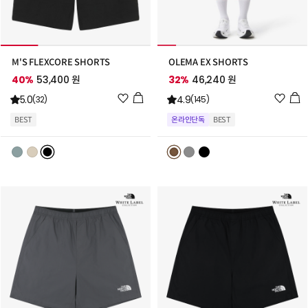
M'S FLEXCORE SHORTS
OLEMA EX SHORTS
40%
53,400 원
32%
46,240 원
위
위
5.0
4.9
(32)
(145)
시
시
BEST
온라인단독
BEST
리
리
스
스
트
트
추
추
가
가