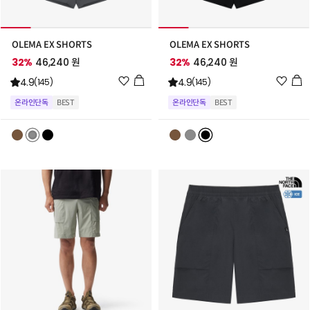
OLEMA EX SHORTS
OLEMA EX SHORTS
32%
46,240 원
32%
46,240 원
위
위
4.9
4.9
(145)
(145)
시
시
온라인단독
BEST
온라인단독
BEST
리
리
스
스
트
트
추
추
가
가