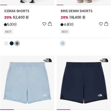
ICEMAX SHORTS
BRIS DENIM SHORTS
20%
62,400 원
20%
118,400 원
위
위
5.0
4.8
(10)
(10)
시
시
BEST
BEST
리
리
스
스
트
트
추
추
가
가