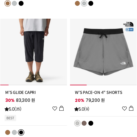
리
리
스
스
트
트
추
추
가
가
M'S GLIDE CAPRI
W'S PACE-ON 4" SHORTS
30%
83,300 원
20%
79,200 원
위
위
5.0
5.0
(25)
(9)
시
시
BEST
리
리
스
스
트
트