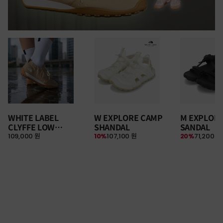
WHITE LABEL
W EXPLORE CAMP
M EXPLOR
CLYFFE LOW
SHANDAL
SANDAL
109,000 원
10%
107,100 원
20%
71,200 원
SNEAKERS