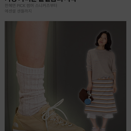
한혜연 PICK 썸머 스니커즈부터
에센셜 샌들까지