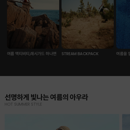
여름 액티비티,래시가드 하나면
STREAM BACKPACK
여름을 
선명하게 빛나는 여름의 아우라
HOT SUMMER STYLE