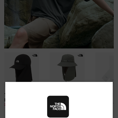
30만원 이상 구매 시
TNF LIGHT SHIELD
CAMP WEBBING
TNF ARM S
뉴질랜드 & 제주도 여행권 증정 찬스
EX CAP
SHIELD HAT
여름 탈출 원정대
10%
26,100 원
28%
49,850 원
10%
67,500 원