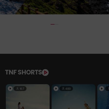
TNF SHORTS
167
489