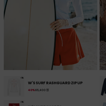
W'S SURF RASHGUARD ZIP UP
40%
65,400 원