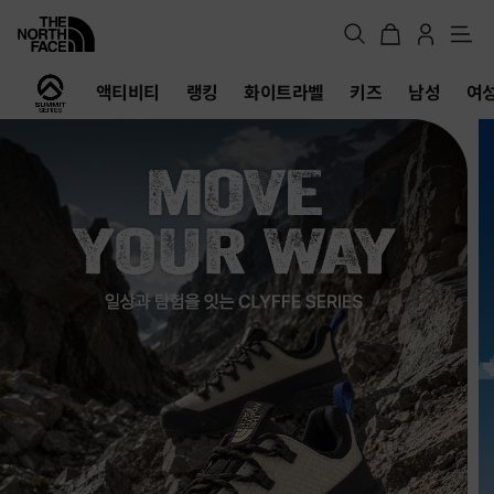
메
뉴
노
액티비티
랭킹
화이트라벨
키즈
남성
여
스
페
이
스
공
식
온
라
인
스
토
어