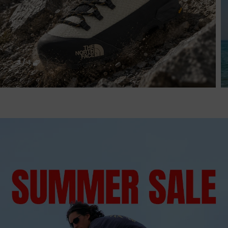
4
/
4