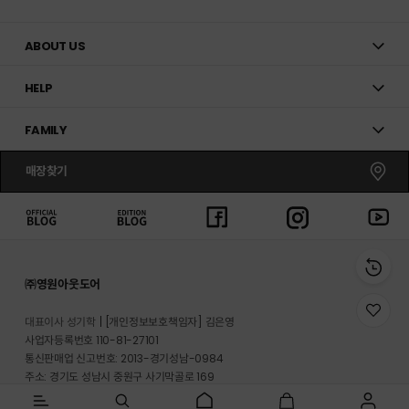
ABOUT US
HELP
FAMILY
매장찾기
㈜영원아웃도어
위
대표이사 성기학
[개인정보보호책임자] 김은영
시
사업자등록번호 110-81-27101
리
통신판매업 신고번호: 2013-경기성남-0984
스
트
주소: 경기도 성남시 중원구 사기막골로 169
로
반송지 주소 : 경기도 이천시 마장면 프리미엄 아울렛로 33-20
이