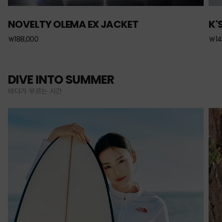
NOVELTY OLEMA EX JACKET
K'
￦188,000
￦14
DIVE INTO SUMMER
바다가 부르는 시간