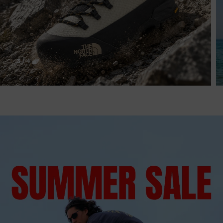
4
/
4