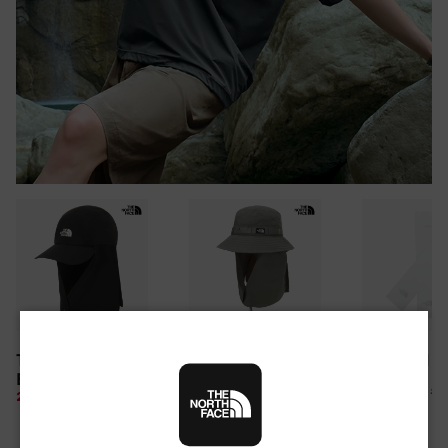
30만원 이상 구매 시
TNF LIGHT SHIELD
CAMP WEBBING
TNF ARM S
뉴질랜드 & 제주도 여행권 증정 찬스
EX CAP
SHIELD HAT
여름 탈출 원정대
10%
26,100 원
28%
49,850 원
10%
67,500 원