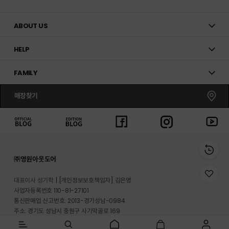
ABOUT US
HELP
FAMILY
매장찾기
㈜영원아웃도어
위
대표이사 성기학
[개인정보보호책임자] 김은영
시
사업자등록번호 110-81-27101
리
통신판매업 신고번호: 2013-경기성남-0984
스
트
주소: 경기도 성남시 중원구 사기막골로 169
로
반송지 주소 : 경기도 이천시 마장면 프리미엄 아울렛로 33-20
이