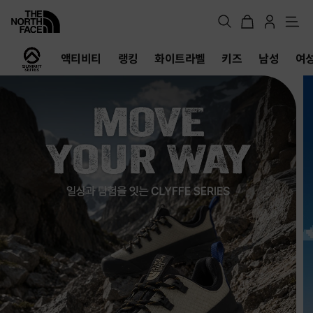
메
뉴
노
액티비티
랭킹
화이트라벨
키즈
남성
여
스
페
이
스
공
식
온
라
인
스
토
어