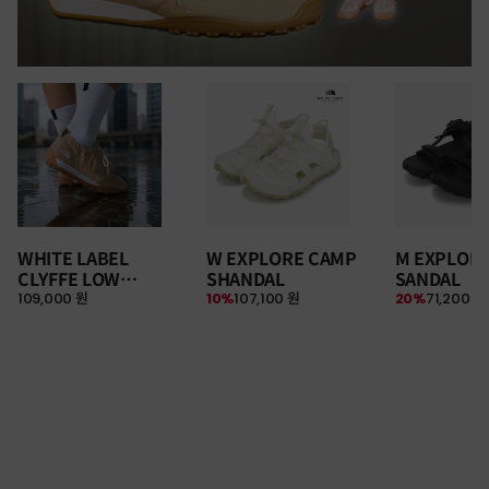
WHITE LABEL
W EXPLORE CAMP
M EXPLOR
CLYFFE LOW
SHANDAL
SANDAL
109,000 원
10%
107,100 원
20%
71,200 원
SNEAKERS