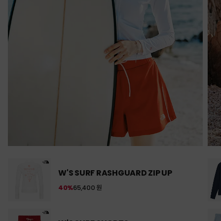
W'S SURF RASHGUARD ZIP UP
40%
65,400 원