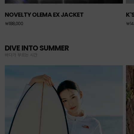
NOVELTY OLEMA EX JACKET
K'
￦188,000
￦14
DIVE INTO SUMMER
바다가 부르는 시간