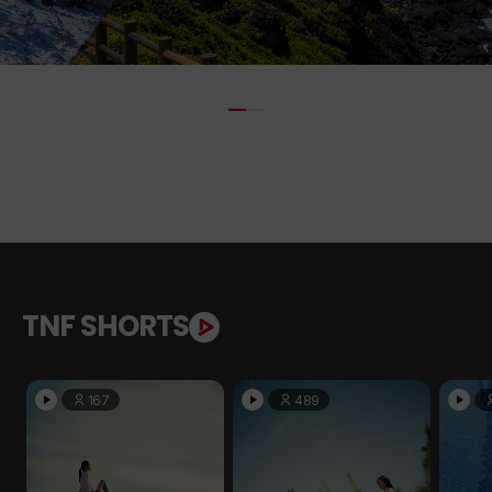
TNF SHORTS
167
489