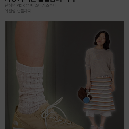
한혜연 PICK 썸머 스니커즈부터
에센셜 샌들까지