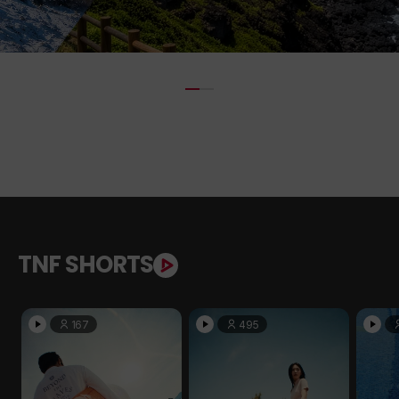
TNF SHORTS
167
495