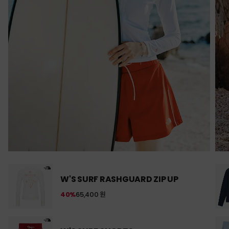
W'S SURF RASHGUARD ZIP UP
40%
65,400 원