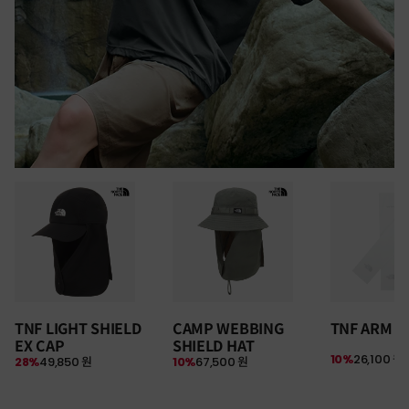
30만원 이상 구매 시
TNF LIGHT SHIELD
CAMP WEBBING
TNF ARM S
뉴질랜드 & 제주도 여행권 증정 찬스
EX CAP
SHIELD HAT
여름 탈출 원정대
10%
26,100 원
28%
49,850 원
10%
67,500 원