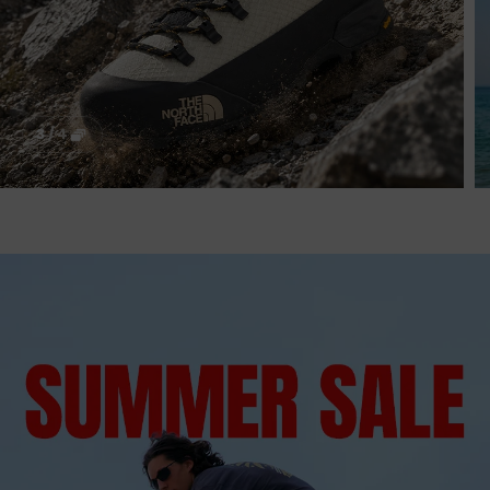
3
/
4