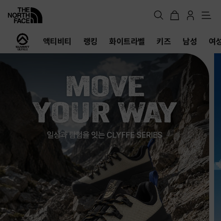
메
뉴
노
액티비티
랭킹
화이트라벨
키즈
남성
여
스
페
이
스
공
식
온
라
인
스
토
어