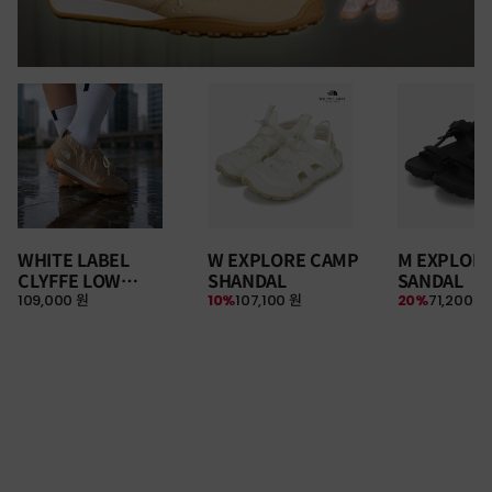
WHITE LABEL
W EXPLORE CAMP
M EXPLOR
CLYFFE LOW
SHANDAL
SANDAL
109,000 원
10%
107,100 원
20%
71,200 원
SNEAKERS