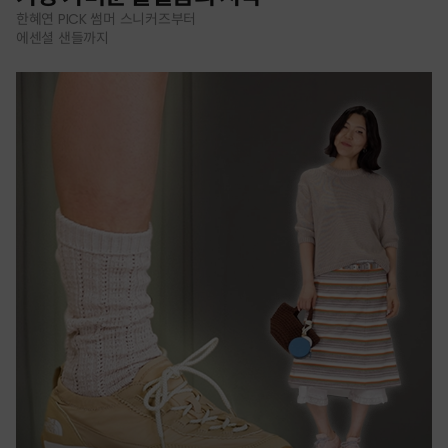
한혜연 PICK 썸머 스니커즈부터
에센셜 샌들까지