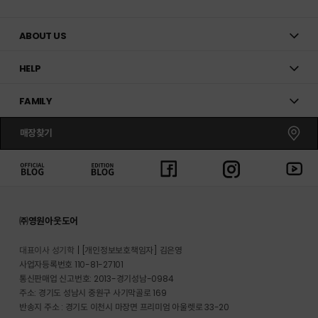
ABOUT US
HELP
FAMILY
매장찾기
㈜영원아웃도어
대표이사 성기학
[개인정보보호책임자] 김은영
사업자등록번호 110-81-27101
통신판매업 신고번호: 2013-경기성남-0984
주소: 경기도 성남시 중원구 사기막골로 169
반송지 주소 : 경기도 이천시 마장면 프리미엄 아울렛로 33-20