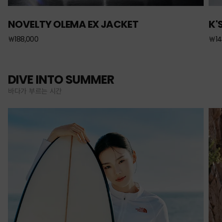
NOVELTY OLEMA EX JACKET
K'
￦188,000
￦14
DIVE INTO SUMMER
바다가 부르는 시간