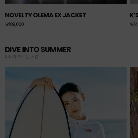
NOVELTY OLEMA EX JACKET
K'
￦188,000
￦14
DIVE INTO SUMMER
바다가 부르는 시간