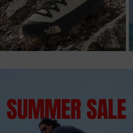
3
/
4