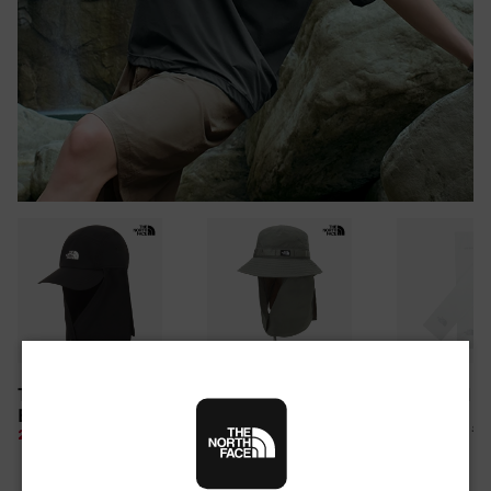
30만원 이상 구매 시
TNF LIGHT SHIELD
CAMP WEBBING
TNF ARM S
뉴질랜드 & 제주도 여행권 증정 찬스
EX CAP
SHIELD HAT
여름 탈출 원정대
10%
26,100 원
28%
49,850 원
10%
67,500 원