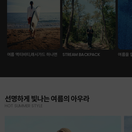
여름 액티비티,래시가드 하나면
STREAM BACKPACK
여름을 
선명하게 빛나는 여름의 아우라
HOT SUMMER STYLE