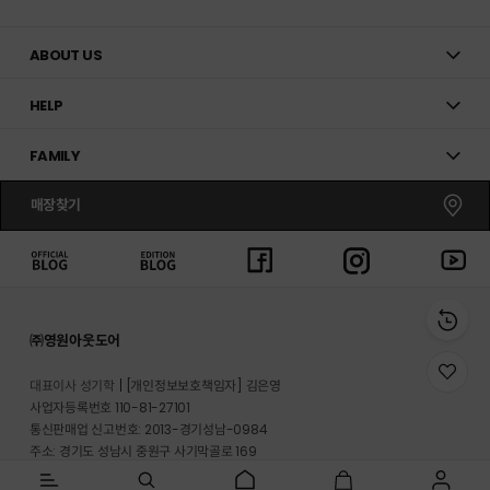
ABOUT US
HELP
FAMILY
매장찾기
㈜영원아웃도어
위
대표이사 성기학
[개인정보보호책임자] 김은영
시
사업자등록번호 110-81-27101
리
통신판매업 신고번호: 2013-경기성남-0984
스
트
주소: 경기도 성남시 중원구 사기막골로 169
로
반송지 주소 : 경기도 이천시 마장면 프리미엄 아울렛로 33-20
이