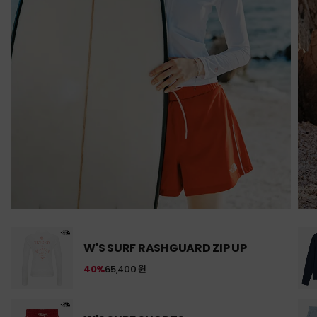
W'S SURF RASHGUARD ZIP UP
40%
65,400 원