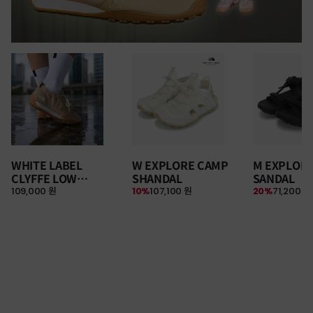
WHITE LABEL
W EXPLORE CAMP
M EXPLOR
CLYFFE LOW
SHANDAL
SANDAL
109,000 원
10%
107,100 원
20%
71,200 원
SNEAKERS