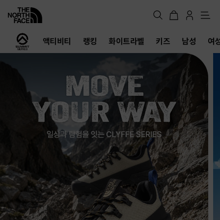
메
뉴
노
액티비티
랭킹
화이트라벨
키즈
남성
여
스
페
이
스
공
식
온
라
인
스
토
어