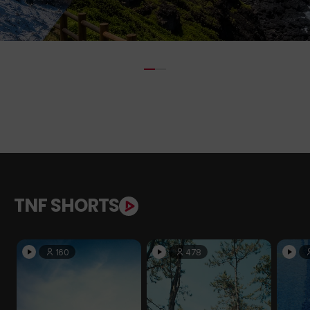
TNF SHORTS
160
478