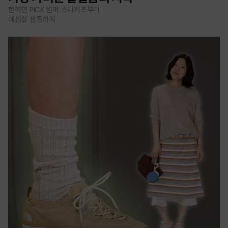
한혜연 PICK 썸머 스니커즈부터
에센셜 샌들까지