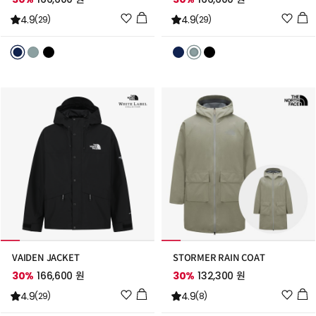
위
위
4.9
4.9
(29)
(29)
시
시
리
리
스
스
트
트
추
추
가
가
VAIDEN JACKET
STORMER RAIN COAT
30%
166,600 원
30%
132,300 원
위
위
4.9
4.9
(29)
(8)
시
시