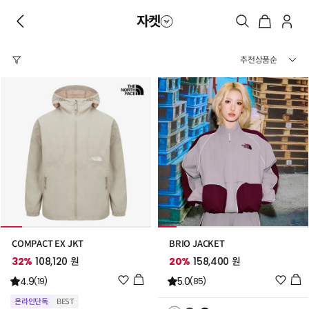
자켓
COMPACT EX JKT
BRIO JACKET
32%
108,120 원
20%
158,400 원
위
위
4.9
5.0
(19)
(85)
시
시
온라인단독
BEST
리
리