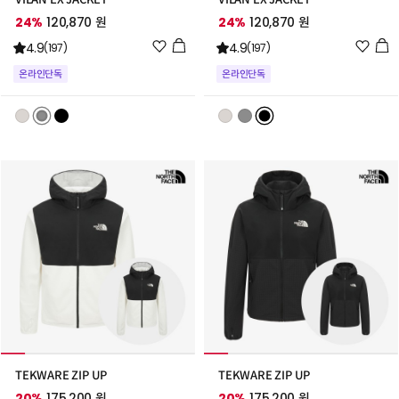
24%
120,870 원
24%
120,870 원
위
위
4.9
4.9
(197)
(197)
시
시
온라인단독
온라인단독
리
리
스
스
트
트
추
추
가
가
TEKWARE ZIP UP
TEKWARE ZIP UP
20%
175,200 원
20%
175,200 원