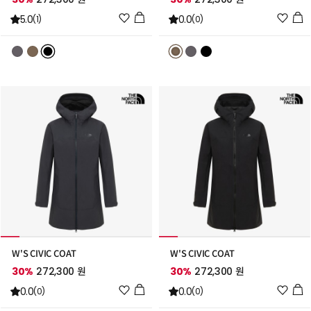
위
위
5.0
0.0
(1)
(0)
시
시
리
리
스
스
트
트
추
추
가
가
W'S CIVIC COAT
W'S CIVIC COAT
30%
272,300 원
30%
272,300 원
위
위
0.0
0.0
(0)
(0)
시
시