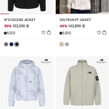
M'S ICECUBE JACKET
VOLTRUN PT JACKET
30%
132,300 원
40%
142,800 원
위
위
5.0
5.0
(3)
(5)
시
시
리
리
스
스
트
트
추
추
가
가