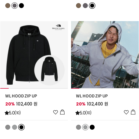
리
리
스
스
트
트
추
추
가
가
WL HOOD ZIP UP
WL HOOD ZIP UP
20%
102,400 원
20%
102,400 원
위
위
5.0
5.0
(10)
(10)
시
시
리
리
스
스
트
트