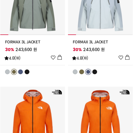
FORMAX 3L JACKET
FORMAX 3L JACKET
30%
243,600 원
30%
243,600 원
위
위
4.8
4.8
(18)
(18)
시
시
리
리
스
스
트
트
추
추
가
가