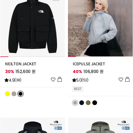
NEILTON JACKET
ICEPULSE JACKET
30%
152,600 원
40%
106,800 원
위
위
4.9
5.0
(38)
(52)
시
시
BEST
리
리
스
스
트
트
추
추
가
가