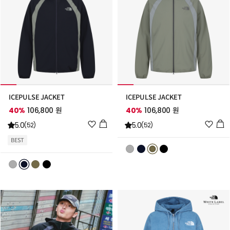
ICEPULSE JACKET
ICEPULSE JACKET
40%
106,800 원
40%
106,800 원
위
위
5.0
5.0
(52)
(52)
시
시
BEST
리
리
스
스
트
트
추
추
가
가