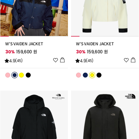
W'S VAIDEN JACKET
W'S VAIDEN JACKET
30%
159,600 원
30%
159,600 원
위
위
4.9
4.9
(45)
(45)
시
시
리
리
스
스
트
트
추
추
가
가