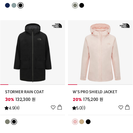
리
리
스
스
트
트
추
추
가
가
STORMER RAIN COAT
W'S PRO SHIELD JACKET
30%
132,300 원
20%
175,200 원
위
위
4.9
5.0
(8)
(1)
시
시
리
리
스
스
트
트