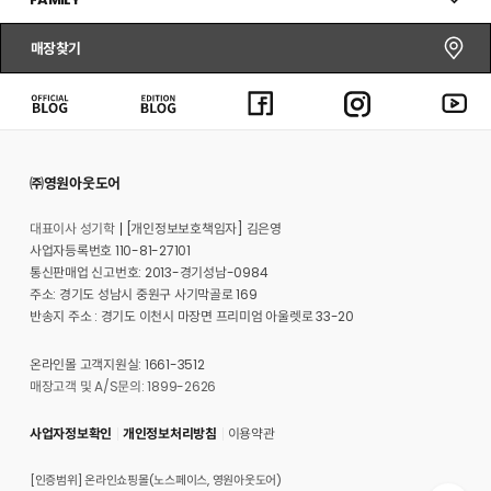
매장찾기
㈜영원아웃도어
대표이사 성기학
[개인정보보호책임자] 김은영
사업자등록번호 110-81-27101
통신판매업 신고번호: 2013-경기성남-0984
주소: 경기도 성남시 중원구 사기막골로 169
반송지 주소 : 경기도 이천시 마장면 프리미엄 아울렛로 33-20
온라인몰 고객지원실: 1661-3512
매장고객 및 A/S문의: 1899-2626
사업자정보확인
개인정보처리방침
이용약관
[인증범위] 온라인쇼핑몰(노스페이스, 영원아웃도어)