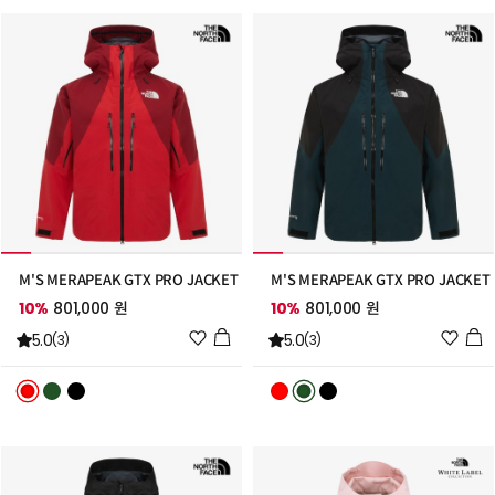
추
추
가
가
M'S MERAPEAK GTX PRO JACKET
M'S MERAPEAK GTX PRO JACKET
10%
801,000 원
10%
801,000 원
위
위
5.0
5.0
(3)
(3)
시
시
리
리
스
스
트
트
추
추
가
가