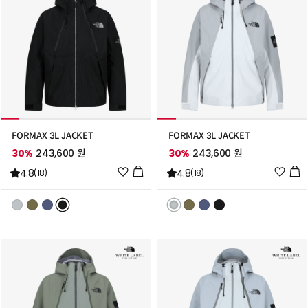
FORMAX 3L JACKET
FORMAX 3L JACKET
30%
243,600 원
30%
243,600 원
위
위
4.8
4.8
(18)
(18)
시
시
리
리
스
스
트
트
추
추
가
가