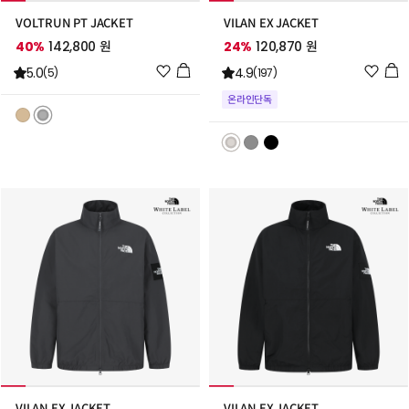
VOLTRUN PT JACKET
VILAN EX JACKET
40%
142,800 원
24%
120,870 원
위
위
5.0
4.9
(5)
(197)
시
시
온라인단독
리
리
스
스
트
트
추
추
가
가
VILAN EX JACKET
VILAN EX JACKET