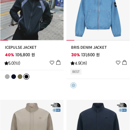
ICEPULSE JACKET
BRIS DENIM JACKET
40%
106,800 원
30%
131,600 원
위
위
5.0
4.9
(52)
(26)
시
시
BEST
리
리
스
스
트
트
추
추
가
가