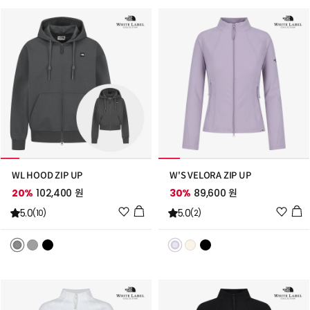
추
추
가
가
WL HOOD ZIP UP
W'S VELORA ZIP UP
20%
102,400 원
30%
89,600 원
위
위
5.0
5.0
(10)
(2)
시
시
리
리
스
스
트
트
추
추
가
가