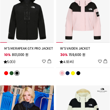
M'S MERAPEAK GTX PRO JACKET
W'S VAIDEN JACKET
10%
801,000 원
30%
159,600 원
위
위
5.0
4.9
(3)
(45)
시
시
리
리
스
스
트
트
추
추
가
가