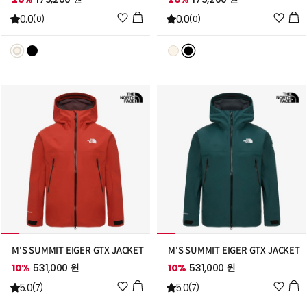
위
위
0.0
0.0
(0)
(0)
시
시
리
리
스
스
트
트
추
추
가
가
M'S SUMMIT EIGER GTX JACKET
M'S SUMMIT EIGER GTX JACKET
10%
531,000 원
10%
531,000 원
위
위
5.0
5.0
(7)
(7)
시
시