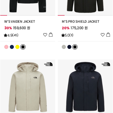
W'S VAIDEN JACKET
M'S PRO SHIELD JACKET
30%
159,600 원
20%
175,200 원
위
위
4.9
5.0
(45)
(11)
시
시
리
리
스
스
트
트
추
추
가
가