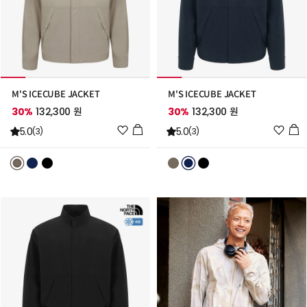
M'S ICECUBE JACKET
M'S ICECUBE JACKET
30%
132,300 원
30%
132,300 원
위
위
5.0
5.0
(3)
(3)
시
시
리
리
스
스
트
트
추
추
가
가