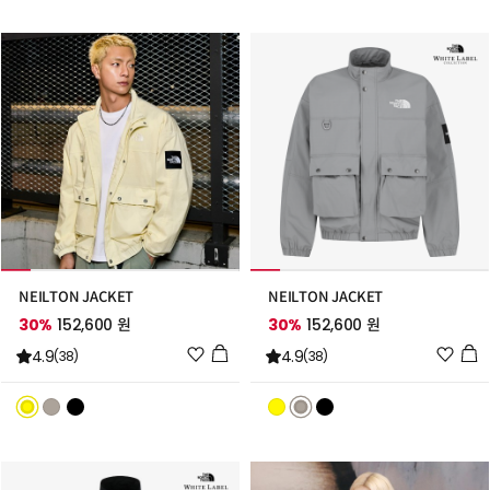
트
트
추
추
가
가
NEILTON JACKET
NEILTON JACKET
30%
152,600 원
30%
152,600 원
위
위
4.9
4.9
(38)
(38)
시
시
리
리
스
스
트
트
추
추
가
가