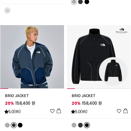
스
스
트
트
추
추
가
가
BRIO JACKET
BRIO JACKET
20%
158,400 원
20%
158,400 원
위
위
5.0
5.0
(85)
(85)
시
시
리
리
스
스