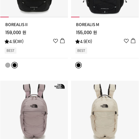
BOREALIS II
BOREALIS M
159,000 원
155,000 원
위
위
4.9
4.9
(381)
(10)
시
시
BEST
BEST
리
리
스
스
트
트
추
추
가
가