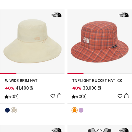
추
추
가
가
W WIDE BRIM HAT
TNF LIGHT BUCKET HAT_CK
40%
41,400 원
40%
33,000 원
위
위
5.0
5.0
(7)
(13)
시
시
리
리
스
스
트
트
추
추