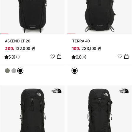
ASCEND LT 20
TERRA 40
20%
132,000 원
10%
233,100 원
위
위
5.0
0.0
(10)
(0)
시
시
리
리
스
스
트
트
추
추
가
가