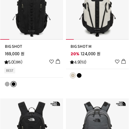
BIG SHOT
BIG SHOT M
169,000 원
20%
124,000 원
위
위
5.0
4.9
(286)
(52)
시
시
BEST
리
리
스
스
트
트
추
추
가
가