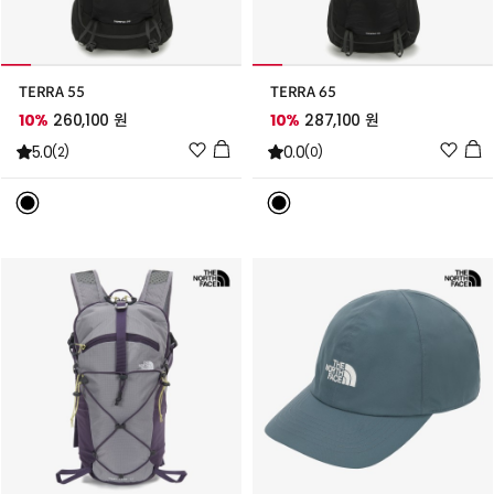
TERRA 55
TERRA 65
10%
260,100 원
10%
287,100 원
위
위
5.0
0.0
(2)
(0)
시
시
리
리
스
스
트
트
추
추
가
가