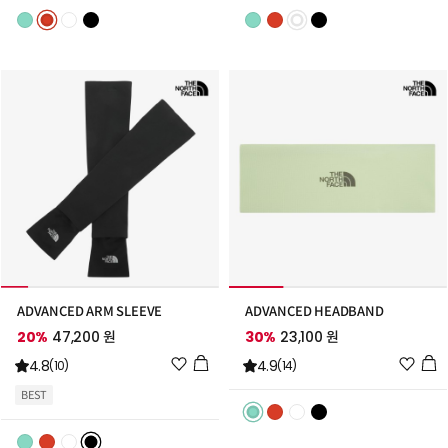
리
리
스
스
트
트
추
추
가
가
ADVANCED ARM SLEEVE
ADVANCED HEADBAND
20%
47,200 원
30%
23,100 원
위
위
4.8
4.9
(10)
(14)
시
시
BEST
리
리
스
스
트
트