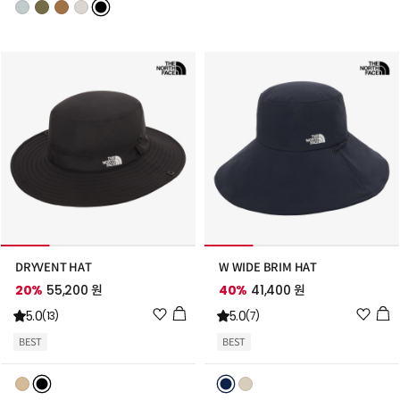
트
트
추
추
가
가
DRYVENT HAT
W WIDE BRIM HAT
20%
55,200 원
40%
41,400 원
위
위
5.0
5.0
(13)
(7)
시
시
BEST
BEST
리
리
스
스
트
트