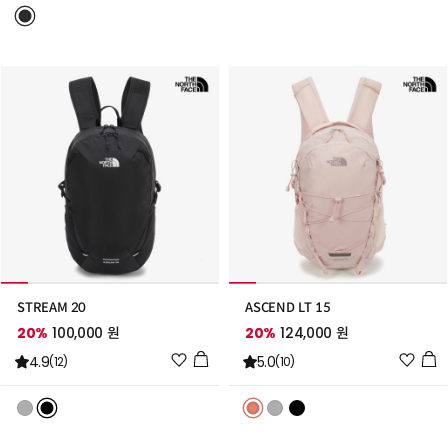
트
트
추
추
가
가
STREAM 20
ASCEND LT 15
20%
100,000 원
20%
124,000 원
위
위
4.9
5.0
(12)
(10)
시
시
리
리
스
스
트
트