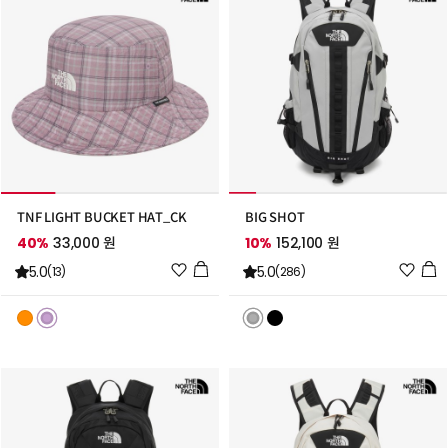
가
가
TNF LIGHT BUCKET HAT_CK
BIG SHOT
40%
33,000 원
10%
152,100 원
위
위
5.0
5.0
(13)
(286)
시
시
리
리
스
스
트
트
추
추
가
가