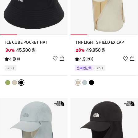
ICE CUBE POCKET HAT
TNF LIGHT SHIELD EX CAP
30%
45,500 원
28%
49,850 원
위
위
4.8
4.9
(11)
(213)
시
시
BEST
온라인단독
BEST
리
리
스
스
트
트
추
추
가
가