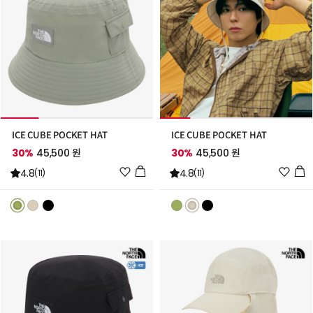
ICE CUBE POCKET HAT
ICE CUBE POCKET HAT
30%
45,500 원
30%
45,500 원
위
위
4.8
4.8
(11)
(11)
시
시
리
리
스
스
트
트
추
추
가
가