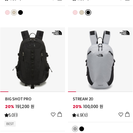
시
시
리
리
스
스
트
트
추
추
가
가
BIG SHOT PRO
STREAM 20
20%
191,200 원
20%
100,000 원
위
위
5.0
4.9
(1)
(12)
시
시
BEST
리
리
스
스