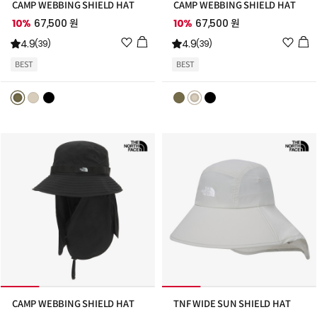
CAMP WEBBING SHIELD HAT
CAMP WEBBING SHIELD HAT
10%
67,500 원
10%
67,500 원
위
위
4.9
4.9
(39)
(39)
시
시
BEST
BEST
리
리
스
스
트
트
추
추
가
가
CAMP WEBBING SHIELD HAT
TNF WIDE SUN SHIELD HAT