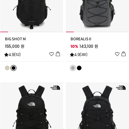
BIG SHOT M
BOREALIS II
155,000 원
10%
143,100 원
위
위
4.9
4.9
(52)
(381)
시
시
리
리
스
스
트
트
추
추
가
가