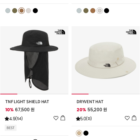
스
스
트
트
추
추
가
가
TNF LIGHT SHIELD HAT
DRYVENT HAT
10%
67,500 원
20%
55,200 원
위
위
4.9
5.0
(54)
(13)
시
시
BEST
리
리
스
스