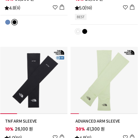
위
위
4.8
5.0
(9)
(59)
시
시
BEST
리
리
스
스
트
트
추
추
가
가
TNF ARM SLEEVE
ADVANCED ARM SLEEVE
10%
26,100 원
30%
41,300 원
위
위
(59)
(10)