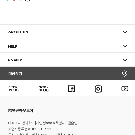
추
추
가
가
ABOUT US
HELP
FAMILY
매장찾기
㈜영원아웃도어
대표이사 성기학
[개인정보보호책임자] 김은영
사업자등록번호 110-81-27101