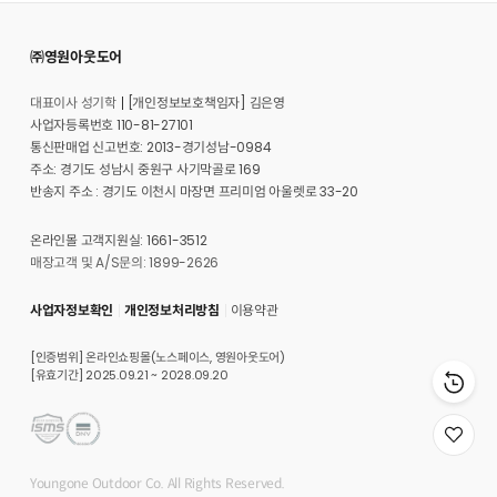
㈜영원아웃도어
대표이사 성기학
[개인정보보호책임자] 김은영
사업자등록번호 110-81-27101
통신판매업 신고번호: 2013-경기성남-0984
주소: 경기도 성남시 중원구 사기막골로 169
반송지 주소 : 경기도 이천시 마장면 프리미엄 아울렛로 33-20
온라인몰 고객지원실: 1661-3512
매장고객 및 A/S문의: 1899-2626
사업자정보확인
개인정보처리방침
이용약관
[인증범위] 온라인쇼핑몰(노스페이스, 영원아웃도어)
[유효기간] 2025.09.21 ~ 2028.09.20
위
시
리
Youngone Outdoor Co. All Rights Reserved.
스