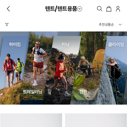
텐트/텐트용품