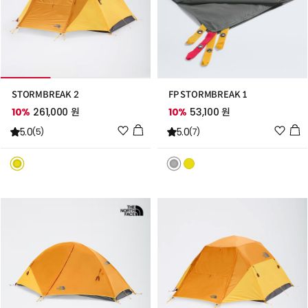
STORMBREAK 2
FP STORMBREAK 1
10%
261,000 원
10%
53,100 원
위
위
5.0
5.0
(5)
(7)
시
시
리
리
스
스
트
트
추
추
가
가