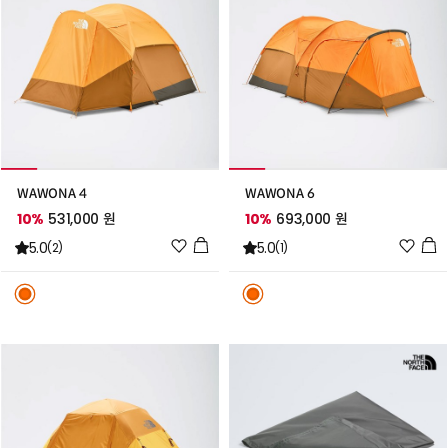
WAWONA 4
WAWONA 6
10%
531,000 원
10%
693,000 원
위
위
5.0
5.0
(2)
(1)
시
시
리
리
스
스
트
트
추
추
가
가