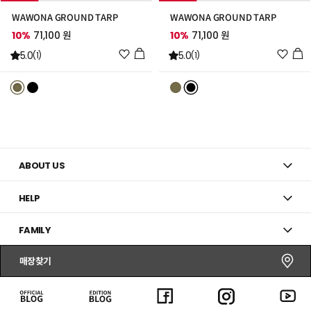
WAWONA GROUND TARP
WAWONA GROUND TARP
10%
71,100 원
10%
71,100 원
위
위
5.0
5.0
(1)
(1)
시
시
리
리
스
스
트
트
추
추
가
가
ABOUT US
HELP
FAMILY
매장찾기