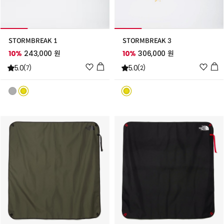
STORMBREAK 1
STORMBREAK 3
10%
243,000 원
10%
306,000 원
위
위
5.0
5.0
(7)
(2)
시
시
리
리
스
스
트
트
추
추
가
가