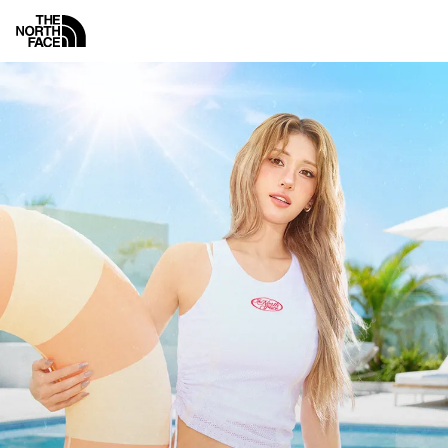
노
스
메
뉴
페
이
스
공
식
액티비티
랭킹
화이트라벨
키즈
남성
여
온
라
인
스
토
어