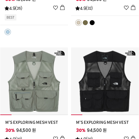
위
위
4.9
4.9
(26)
(32)
시
시
BEST
리
리
스
스
트
트
추
추
가
가
M'S EXPLORING MESH VEST
M'S EXPLORING MESH VEST
30%
94,500 원
30%
94,500 원
위
위