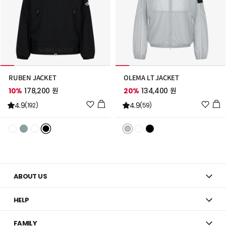
RUBEN JACKET
OLEMA LT JACKET
10%
178,200 원
20%
134,400 원
위
위
4.9
4.9
(192)
(59)
시
시
리
리
스
스
트
트
추
추
가
가
ABOUT US
HELP
FAMILY