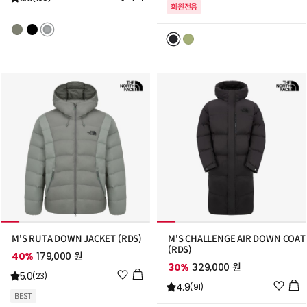
회원전용
시
리
리
스
스
트
트
추
추
가
가
M'S RUTA DOWN JACKET (RDS)
M'S CHALLENGE AIR DOWN COAT
(RDS)
40%
179,000 원
30%
329,000 원
위
5.0
(23)
위
4.9
시
(91)
BEST
시
리