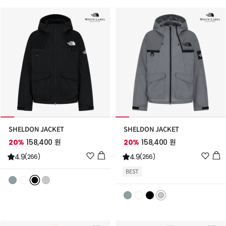
추
추
가
가
SHELDON JACKET
SHELDON JACKET
20%
158,400 원
20%
158,400 원
위
위
4.9
4.9
(266)
(266)
시
시
BEST
리
리
스
스
트
트
추
추
가
가