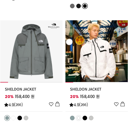
스
스
트
트
추
추
가
가
SHELDON JACKET
SHELDON JACKET
20%
158,400 원
20%
158,400 원
위
위
4.9
4.9
(266)
(266)
시
시
리
리
스
스
트
트