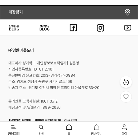
매장찾기
㈜영원아웃도어
대표이사 성기학
[개인정보보호책임자] 김은영
사업자등록번호 110-81-27101
통신판매업 신고번호: 2013-경기성남-0984
주소: 경기도 성남시 중원구 사기막골로 169
반송지 주소 : 경기도 이천시 마장면 프리미엄 아울렛로 33-20
위
온라인몰 고객지원실: 1661-3512
시
매장고객 및 A/S문의: 1899-2626
리
스
트
사업자정보확인
개인정보처리방침
이용약관
로
이
동
[인증범위] 온라인쇼핑몰(노스페이스, 영원아웃도어)
카테고리
검색
홈
장바구니
마이