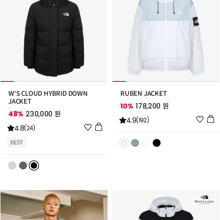
W'S CLOUD HYBRID DOWN
RUBEN JACKET
JACKET
10%
178,200 원
48%
230,000 원
위
4.9
(192)
위
4.8
시
(24)
시
리
BEST
리
스
스
트
트
추
추
가
가