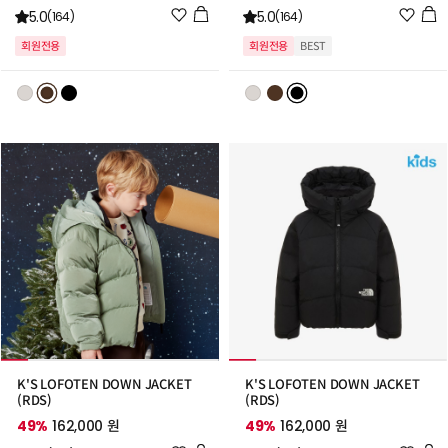
위
위
5.0
5.0
(164)
(164)
시
시
회원전용
회원전용
BEST
리
리
스
스
트
트
추
추
가
가
K'S LOFOTEN DOWN JACKET
K'S LOFOTEN DOWN JACKET
(RDS)
(RDS)
49%
162,000 원
49%
162,000 원