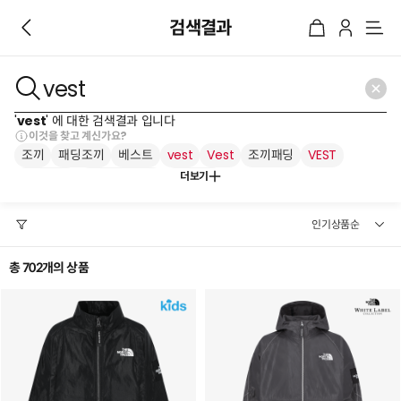
검색결과
메
뉴
'
vest
' 에 대한 검색결과 입니다
이것을 찾고 계신가요?
조끼
패딩조끼
베스트
vest
Vest
조끼패딩
VEST
더보기
패딩 조끼
눕시 패딩조끼
러닝조끼
총 702개의 상품