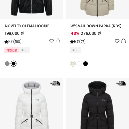
NOVELTY OLEMA HOODIE
W'S VAIL DOWN PARKA (RDS)
198,000 원
43%
279,000 원
위
위
5.0
5.0
(160)
(27)
시
시
회원전용
BEST
BEST
리
리
스
스
트
트
추
추
가
가