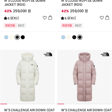
M'S CLOUD NUPTSE DOWN
M'S CLOUD NUPTSE DOWN
JACKET (RDS)
JACKET (RDS)
42%
259,000 원
42%
259,000 원
위
위
4.9
4.9
(162)
(162)
시
시
회원전용
BEST
회원전용
BEST
리
리
스
스
트
트
추
추
가
가
W'S CHALLENGE AIR DOWN COAT
W'S CHALLENGE AIR DOWN COAT