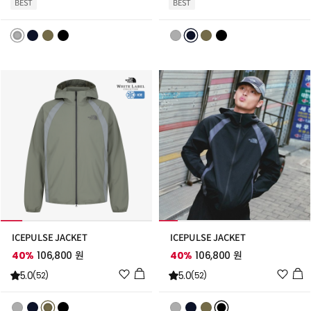
BEST
BEST
리
리
스
스
트
트
추
추
가
가
ICEPULSE JACKET
ICEPULSE JACKET
40%
106,800 원
40%
106,800 원
위
위
5.0
5.0
(52)
(52)
시
시
리
리