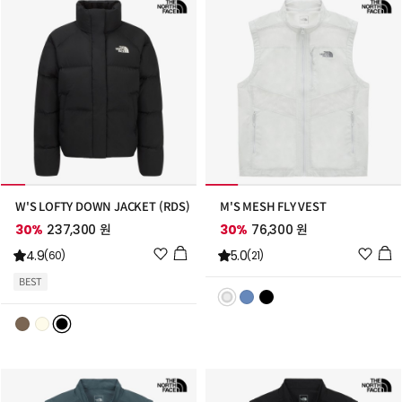
가
가
W'S LOFTY DOWN JACKET (RDS)
M'S MESH FLY VEST
30%
237,300 원
30%
76,300 원
위
위
4.9
5.0
(60)
(21)
시
시
BEST
리
리
스
스
트
트
추
추
가
가