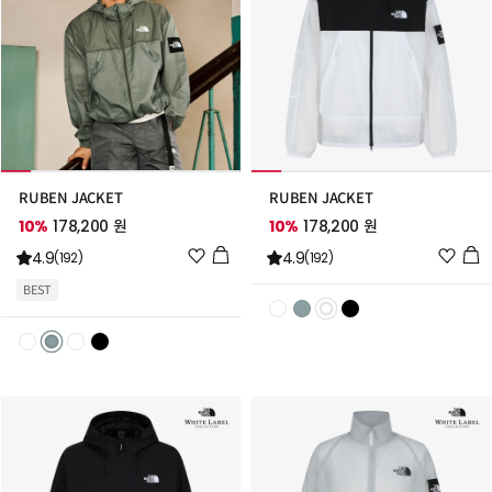
RUBEN JACKET
RUBEN JACKET
10%
178,200 원
10%
178,200 원
위
위
4.9
4.9
(192)
(192)
시
시
BEST
리
리
스
스
트
트
추
추
가
가