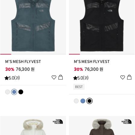
M'S MESH FLY VEST
M'S MESH FLY VEST
30%
76,300 원
30%
76,300 원
위
위
5.0
5.0
(21)
(21)
시
시
BEST
리
리
스
스
트
트
추
추
가
가