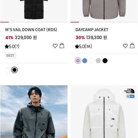
M'S VAIL DOWN COAT (RDS)
DAYCAMP JACKET
41%
329,000 원
30%
139,300 원
위
위
5.0
5.0
(7)
(114)
시
시
BEST
리
리
스
스
트
트
추
추
가
가