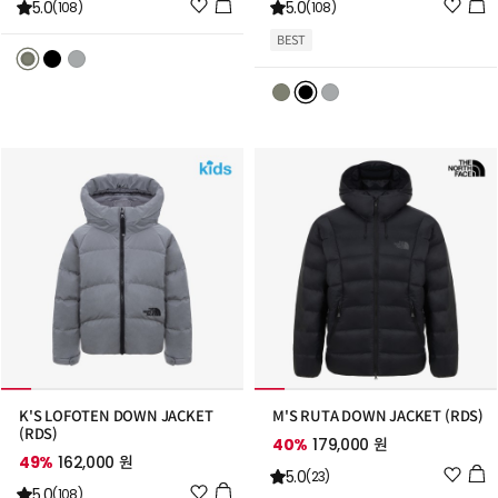
위
위
5.0
5.0
(108)
(108)
시
시
BEST
리
리
스
스
트
트
추
추
가
가
K'S LOFOTEN DOWN JACKET
M'S RUTA DOWN JACKET (RDS)
(RDS)
40%
179,000 원
49%
162,000 원
위
5.0
(23)
위
5.0
시
(108)