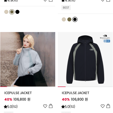
4.9
4.9
(32)
(32)
시
시
BEST
리
리
스
스
트
트
추
추
가
가
ICEPULSE JACKET
ICEPULSE JACKET
40%
106,800 원
40%
106,800 원
위
위
5.0
5.0
(52)
(52)
시
시