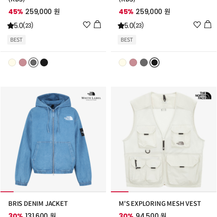
45%
259,000 원
45%
259,000 원
위
위
5.0
5.0
(23)
(23)
시
시
BEST
BEST
리
리
스
스
트
트
추
추
가
가
BRIS DENIM JACKET
M'S EXPLORING MESH VEST
30%
131,600 원
30%
94,500 원