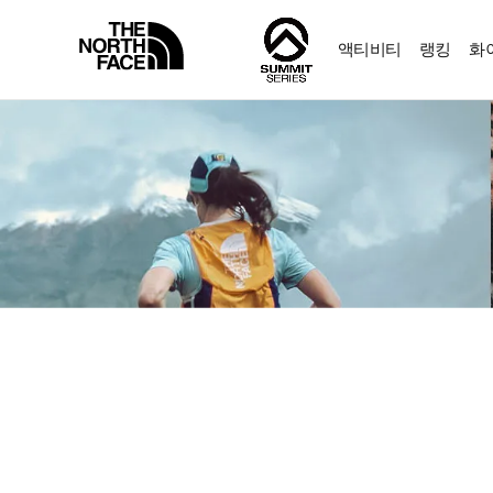
액티비티
랭킹
화이
노
스
페
이
스
공
식
온
라
FW26 Offt
인
스
토
어
한계를 넘어서는 초경량 트레일 테크