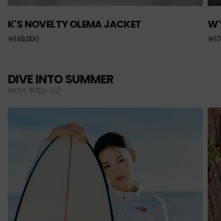
K'S NOVELTY OLEMA JACKET
W'
￦148,000
￦17
DIVE INTO SUMMER
바다가 부르는 시간