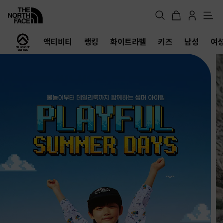
메
뉴
노
액티비티
랭킹
화이트라벨
키즈
남성
여
스
페
이
스
공
식
온
라
인
스
토
어