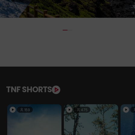
TNF SHORTS
159
475