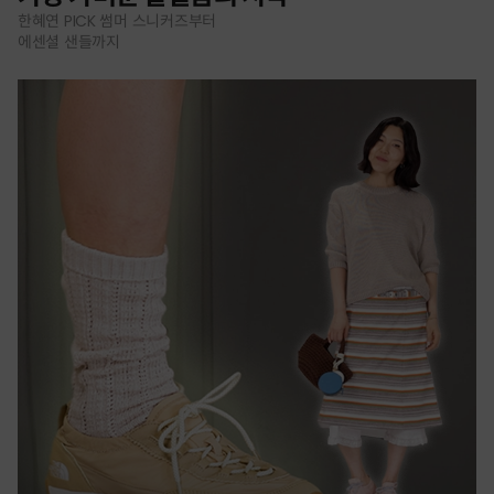
한혜연 PICK 썸머 스니커즈부터
에센셜 샌들까지