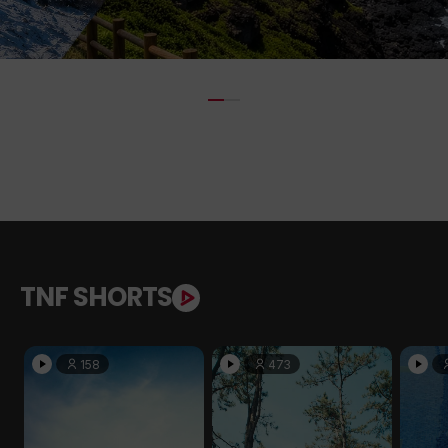
TNF SHORTS
158
473