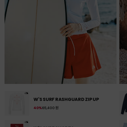
W'S SURF RASHGUARD ZIP UP
40%
65,400 원