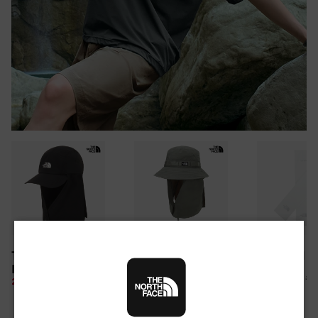
30만원 이상 구매 시
TNF LIGHT SHIELD
CAMP WEBBING
TNF ARM S
뉴질랜드 & 제주도 여행권 증정 찬스
EX CAP
SHIELD HAT
여름 탈출 원정대
10%
26,100 원
28%
49,850 원
10%
67,500 원