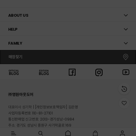
ABOUT US
HELP
FAMILY
매장찾기
㈜영원아웃도어
위
대표이사 성기학
[개인정보보호책임자] 김은영
시
사업자등록번호 110-81-27101
리
통신판매업 신고번호: 2013-경기성남-0984
스
트
주소: 경기도 성남시 중원구 사기막골로 169
로
반송지 주소 : 경기도 이천시 마장면 프리미엄 아울렛로 33-20
이