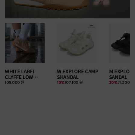
WHITE LABEL
W EXPLORE CAMP
M EXPLOR
CLYFFE LOW
SHANDAL
SANDAL
109,000 원
10%
107,100 원
20%
71,200 원
SNEAKERS