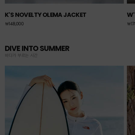
K'S NOVELTY OLEMA JACKET
W'
￦148,000
￦17
DIVE INTO SUMMER
바다가 부르는 시간