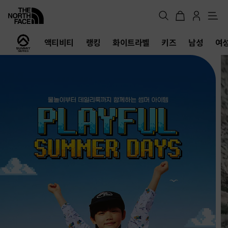
메
뉴
노
액티비티
랭킹
화이트라벨
키즈
남성
여
스
페
이
스
공
식
온
라
인
스
토
어
FW26 Offtrail Ultra