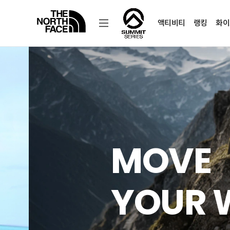
액티비티
랭킹
화이
노
스
페
이
스
공
식
온
라
인
스
토
어