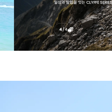
4
/
4