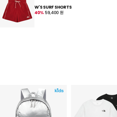
W'S SURF SHORTS
40%
59,400 원