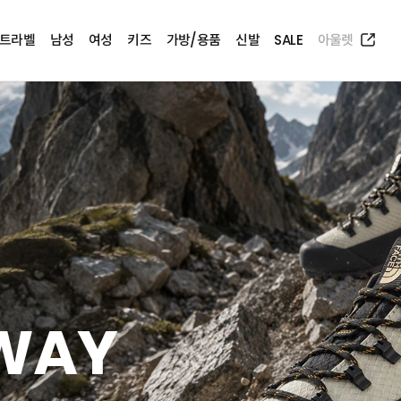
트라벨
남성
여성
키즈
가방/용품
신발
SALE
아울렛