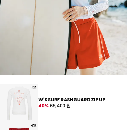
W'S SURF RASHGUARD ZIP UP
40%
65,400 원