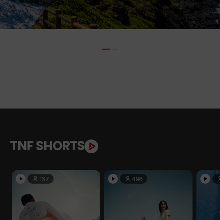
TNF SHORTS
167
496