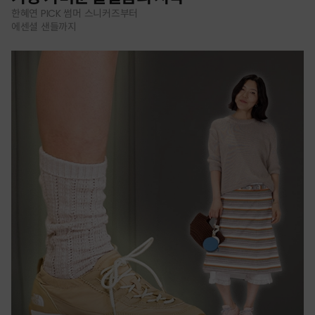
한혜연 PICK 썸머 스니커즈부터
에센셜 샌들까지