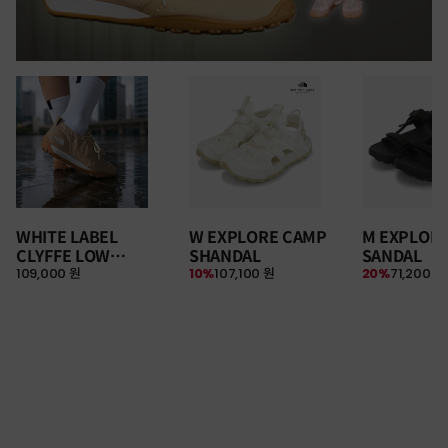
WHITE LABEL
W EXPLORE CAMP
M EXPLOR
CLYFFE LOW
SHANDAL
SANDAL
109,000 원
10%
107,100 원
20%
71,200 원
SNEAKERS