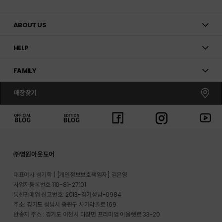
ABOUT US
HELP
FAMILY
매장찾기
㈜영원아웃도어
대표이사 성기학
[개인정보보호책임자] 김은영
사업자등록번호 110-81-27101
통신판매업 신고번호: 2013-경기성남-0984
주소: 경기도 성남시 중원구 사기막골로 169
반송지 주소 : 경기도 이천시 마장면 프리미엄 아울렛로 33-20