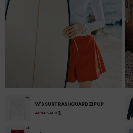
W'S SURF RASHGUARD ZIP UP
40%
65,400 원