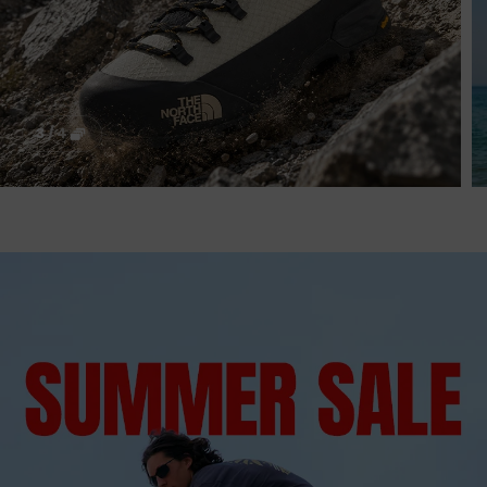
3
/
4