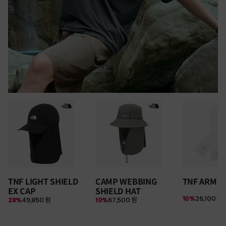
30만원 이상 구매 시
TNF LIGHT SHIELD
CAMP WEBBING
TNF ARM S
뉴질랜드 & 제주도 여행권 증정 찬스
EX CAP
SHIELD HAT
여름 탈출 원정대
10%
26,100 원
28%
49,850 원
10%
67,500 원