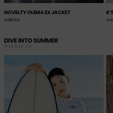
NOVELTY OLEMA EX JACKET
K'
￦188,000
￦14
DIVE INTO SUMMER
바다가 부르는 시간