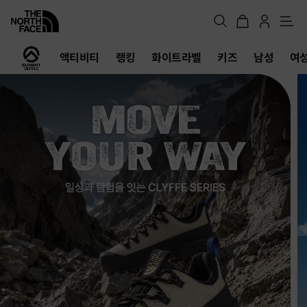
메
뉴
노
액티비티
랭킹
화이트라벨
키즈
남성
여
스
페
이
스
공
식
온
라
인
스
토
어