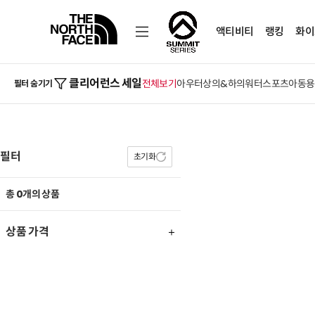
액티비티
랭킹
화이
클리어런스 세일
전체보기
아우터
상의&하의
워터스포츠
아동
용
필터 숨기기
필터
초기화
총 0개의 상품
상품 가격