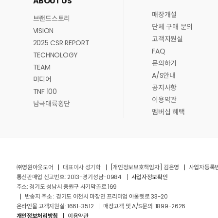
ABOUT US
매장개설
브랜드스토리
단체 구매 문의
VISION
고객지원실
2025 CSR REPORT
FAQ
TECHNOLOGY
문의하기
TEAM
A/S안내
미디어
공지사항
TNF 100
이용약관
남극대륙횡단
멤버십 혜택
㈜영원아웃도어
대표이사 성기학
[개인정보보호책임자] 김은영
사업자등록번호 
통신판매업 신고번호: 2013-경기성남-0984
사업자정보확인
주소: 경기도 성남시 중원구 사기막골로 169
반송지 주소 : 경기도 이천시 마장면 프리미엄 아울렛로 33-20
온라인몰 고객지원실: 1661-3512
매장고객 및 A/S문의: 1899-2626
개인정보처리방침
이용약관