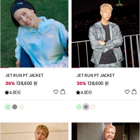
추
추
가
가
JET RUN PT JACKET
JET RUN PT JACKET
30%
138,600 원
30%
138,600 원
위
위
4.8
4.8
(9)
(9)
시
시
리
리
스
스
트
트
추
추
가
가