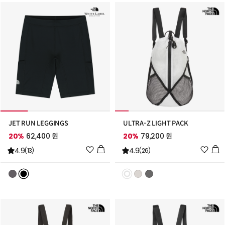
추
추
가
가
JET RUN LEGGINGS
ULTRA-Z LIGHT PACK
20%
62,400 원
20%
79,200 원
위
위
4.9
4.9
(13)
(26)
시
시
리
리
스
스
트
트
추
추
가
가