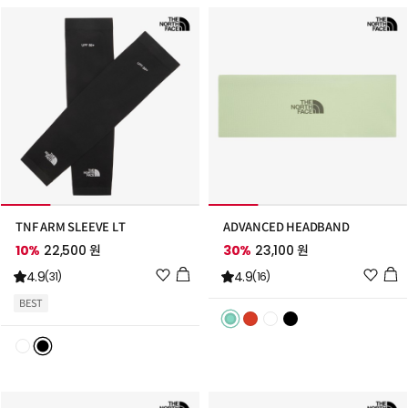
가
가
TNF ARM SLEEVE LT
ADVANCED HEADBAND
10%
22,500 원
30%
23,100 원
위
위
4.9
4.9
(31)
(16)
시
시
BEST
리
리
스
스
트
트
추
추
가
가