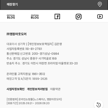
매장찾기
㈜영원아웃도어
대표이사 성기학
[개인정보보호책임자] 김은영
사업자등록번호 110-81-27101
통신판매업 신고번호: 2013-경기성남-0984
주소: 경기도 성남시 중원구 사기막골로 169
반송지 주소 : 경기도 이천시 마장면 프리미엄 아울렛로 33-20
온라인몰 고객지원실: 1661-3512
매장고객 및 A/S문의: 1899-2626
사업자정보확인
개인정보처리방침
이용약관
[인증범위] 온라인쇼핑몰(노스페이스, 영원아웃도어)
[유효기간] 2025.09.21 ~ 2028.09.20