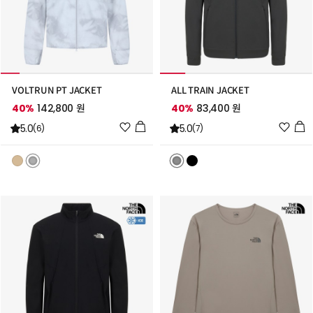
VOLTRUN PT JACKET
ALL TRAIN JACKET
40%
142,800 원
40%
83,400 원
위
위
5.0
5.0
(6)
(7)
시
시
리
리
스
스
트
트
추
추
가
가