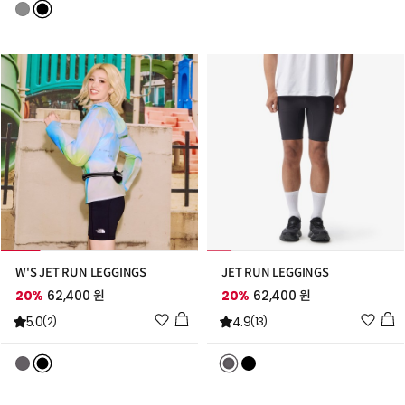
트
트
추
추
가
가
W'S JET RUN LEGGINGS
JET RUN LEGGINGS
20%
62,400 원
20%
62,400 원
위
위
5.0
4.9
(2)
(13)
시
시
리
리
스
스
트
트