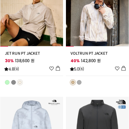
JET RUN PT JACKET
VOLTRUN PT JACKET
30%
138,600 원
40%
142,800 원
위
위
4.8
5.0
(9)
(6)
시
시
리
리
스
스
트
트
추
추
가
가