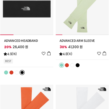
ADVANCED HEADBAND
ADVANCED ARM SLEEVE
20%
26,400 원
30%
41,300 원
위
위
4.9
4.8
(16)
(10)
시
시
BEST
리
리
스
스
트
트
추
추
가
가