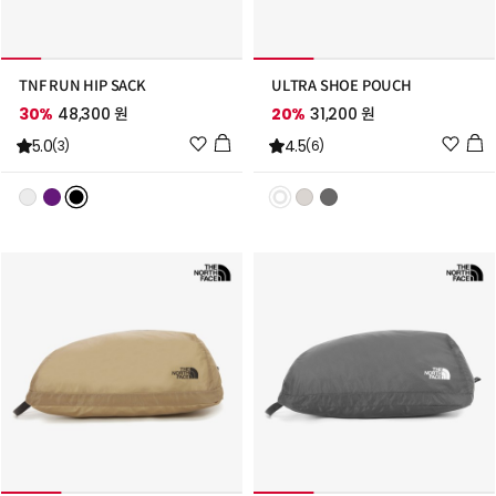
TNF RUN HIP SACK
ULTRA SHOE POUCH
30%
48,300 원
20%
31,200 원
위
위
5.0
4.5
(3)
(6)
시
시
리
리
스
스
트
트
추
추
가
가