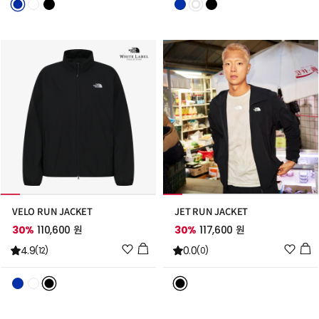
스
스
트
트
추
추
가
가
VELO RUN JACKET
JET RUN JACKET
30%
110,600 원
30%
117,600 원
위
위
4.9
0.0
(12)
(0)
시
시
리
리
스
스
트
트