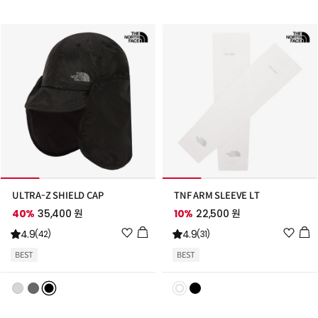
트
트
추
추
가
가
ULTRA-Z SHIELD CAP
TNF ARM SLEEVE LT
40%
35,400 원
10%
22,500 원
위
위
4.9
4.9
(42)
(31)
시
시
BEST
BEST
리
리
스
스
트
트
추
추