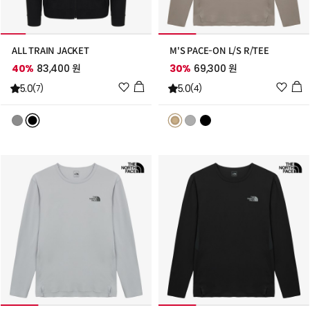
ALL TRAIN JACKET
M'S PACE-ON L/S R/TEE
40%
83,400 원
30%
69,300 원
위
위
5.0
5.0
(7)
(4)
시
시
리
리
스
스
트
트
추
추
가
가