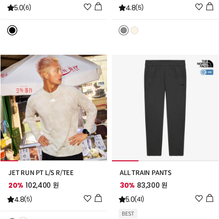
위
위
5.0
4.8
(6)
(5)
시
시
리
리
스
스
트
트
추
추
가
가
JET RUN PT L/S R/TEE
ALL TRAIN PANTS
20%
102,400 원
30%
83,300 원
위
위
4.8
5.0
(5)
(41)
시
시
BEST
리
리