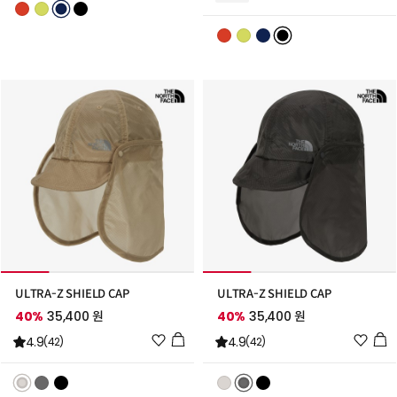
리
리
스
스
트
트
추
추
가
가
ULTRA-Z SHIELD CAP
ULTRA-Z SHIELD CAP
40%
35,400 원
40%
35,400 원
위
위
4.9
4.9
(42)
(42)
시
시
리
리
스
스