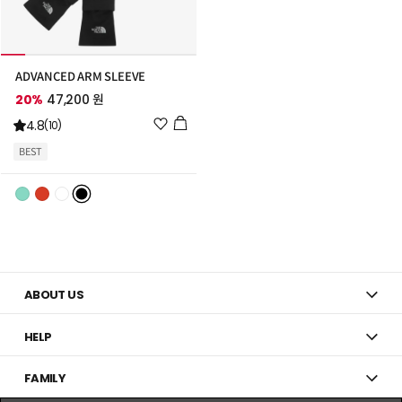
ADVANCED ARM SLEEVE
20%
47,200 원
위
4.8
(10)
시
BEST
리
스
트
추
가
ABOUT US
HELP
FAMILY