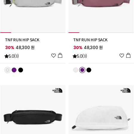
TNF RUN HIP SACK
TNF RUN HIP SACK
30%
48,300 원
30%
48,300 원
위
위
5.0
5.0
(3)
(3)
시
시
리
리
스
스
트
트
추
추
가
가