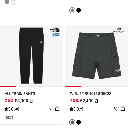
스
스
트
트
추
추
가
가
ALL TRAIN PANTS
W'S JET RUN LEGGINGS
30%
83,300 원
20%
62,400 원
위
위
5.0
5.0
(41)
(2)
시
시
BEST
리
리
스
스