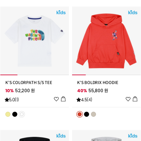
트
트
추
추
가
가
K'S COLORPATH S/S TEE
K'S BOLDRIX HOODIE
10%
52,200 원
40%
55,800 원
위
위
5.0
4.5
(1)
(4)
시
시
리
리
스
스
트
트
추
추
가
가