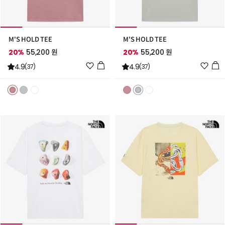
M'S HOLD TEE
M'S HOLD TEE
20%
55,200 원
20%
55,200 원
위
위
4.9
4.9
(37)
(37)
시
시
리
리
스
스
트
트
추
추
가
가