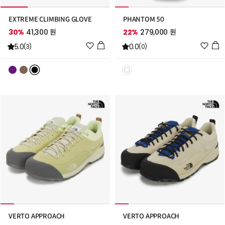
EXTREME CLIMBING GLOVE
PHANTOM 50
30%
41,300 원
22%
279,000 원
위
위
5.0
0.0
(3)
(0)
시
시
리
리
스
스
트
트
추
추
가
가
VERTO APPROACH
VERTO APPROACH