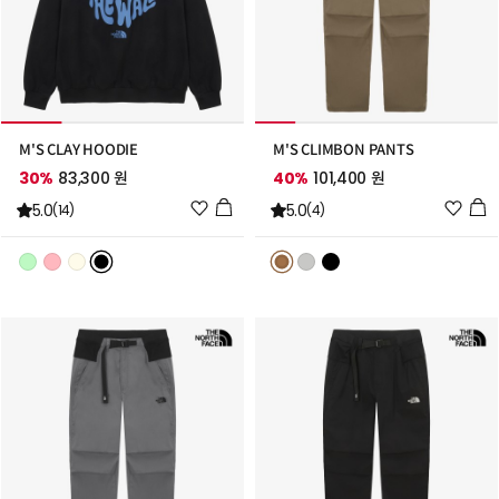
M'S CLAY HOODIE
M'S CLIMBON PANTS
30%
83,300 원
40%
101,400 원
위
위
5.0
5.0
(14)
(4)
시
시
리
리
스
스
트
트
추
추
가
가