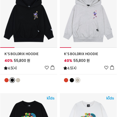
K'S BOLDRIX HOODIE
K'S BOLDRIX HOODIE
40%
55,800 원
40%
55,800 원
위
위
4.5
4.5
(4)
(4)
시
시
리
리
스
스
트
트
추
추
가
가