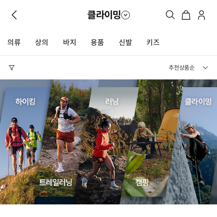
클라이밍
의류
상의
바지
용품
신발
키즈