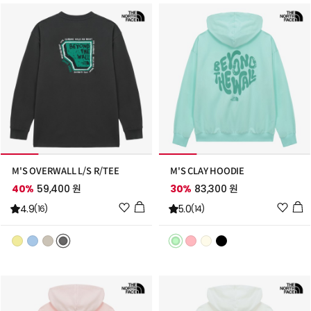
추
추
가
가
M'S OVERWALL L/S R/TEE
M'S CLAY HOODIE
40%
59,400 원
30%
83,300 원
위
위
4.9
5.0
(16)
(14)
시
시
리
리
스
스
트
트
추
추
가
가