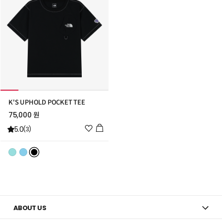
K'S UPHOLD POCKET TEE
75,000 원
위
5.0
(3)
시
리
스
트
추
가
ABOUT US