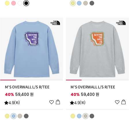
리
리
스
스
트
트
추
추
가
가
M'S OVERWALL L/S R/TEE
M'S OVERWALL L/S R/TEE
40%
59,400 원
40%
59,400 원
위
위
4.9
4.9
(16)
(16)
시
시
리
리
스
스
트
트