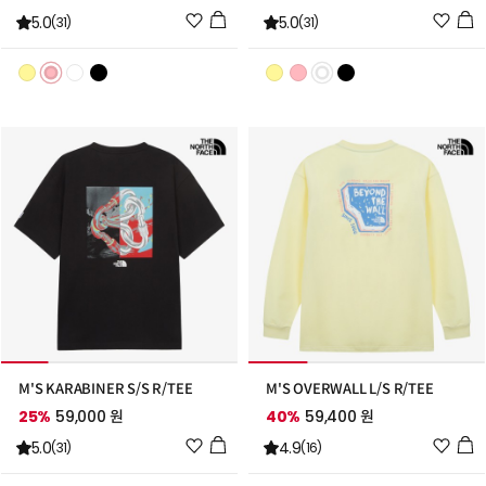
위
위
5.0
5.0
(31)
(31)
시
시
리
리
스
스
트
트
추
추
가
가
M'S KARABINER S/S R/TEE
M'S OVERWALL L/S R/TEE
25%
59,000 원
40%
59,400 원
위
위
5.0
4.9
(31)
(16)
시
시