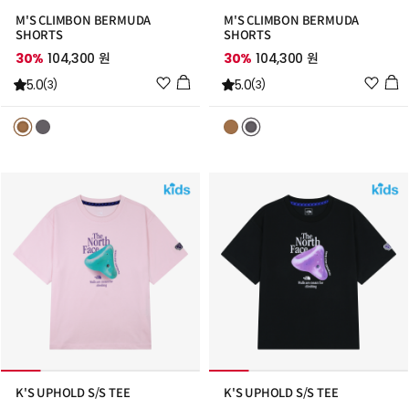
M'S CLIMBON BERMUDA
M'S CLIMBON BERMUDA
SHORTS
SHORTS
30%
104,300 원
30%
104,300 원
위
위
5.0
5.0
(3)
(3)
시
시
리
리
스
스
트
트
추
추
가
가
K'S UPHOLD S/S TEE
K'S UPHOLD S/S TEE