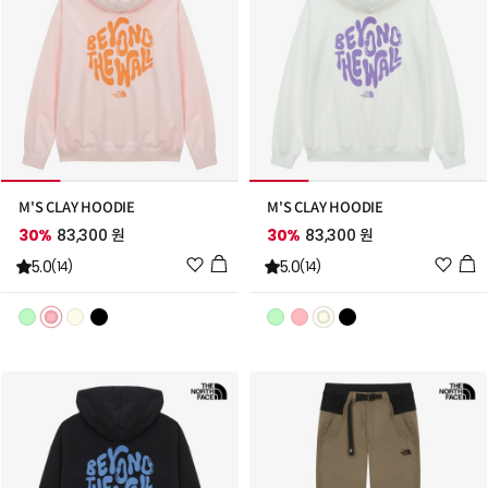
M'S CLAY HOODIE
M'S CLAY HOODIE
30%
83,300 원
30%
83,300 원
위
위
5.0
5.0
(14)
(14)
시
시
리
리
스
스
트
트
추
추
가
가