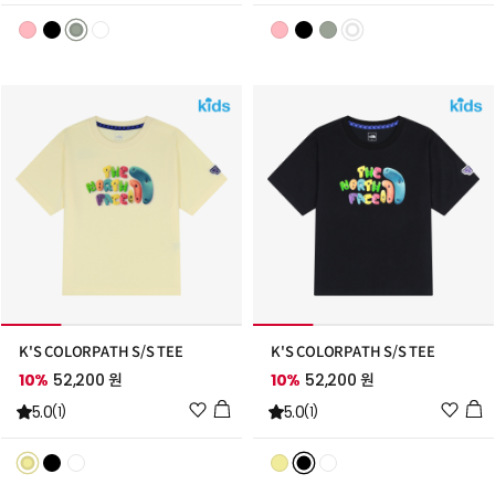
리
리
스
스
트
트
추
추
가
가
K'S COLORPATH S/S TEE
K'S COLORPATH S/S TEE
10%
52,200 원
10%
52,200 원
위
위
5.0
5.0
(1)
(1)
시
시
리
리
스
스