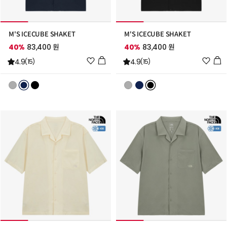
M'S ICECUBE SHAKET
M'S ICECUBE SHAKET
40%
83,400 원
40%
83,400 원
위
위
4.9
4.9
(15)
(15)
시
시
리
리
스
스
트
트
추
추
가
가