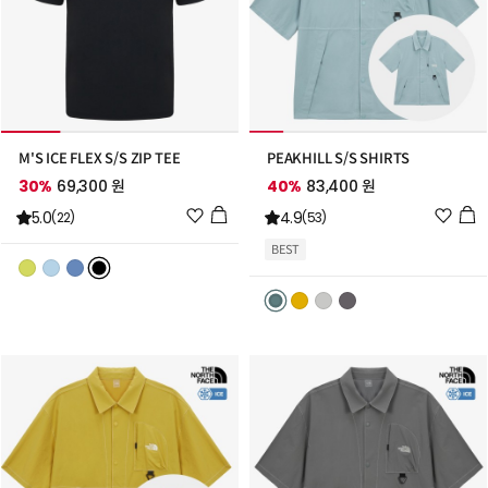
M'S ICE FLEX S/S ZIP TEE
PEAKHILL S/S SHIRTS
30%
69,300 원
40%
83,400 원
위
위
5.0
4.9
(22)
(53)
시
시
BEST
리
리
스
스
트
트
추
추
가
가