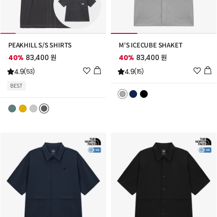
PEAKHILL S/S SHIRTS
M'S ICECUBE SHAKET
40%
83,400 원
40%
83,400 원
위
위
4.9
4.9
(53)
(15)
시
시
BEST
리
리
스
스
트
트
추
추
가
가