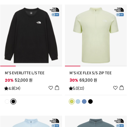
추
추
가
가
M'S EVERLITTE L/S TEE
M'S ICE FLEX S/S ZIP TEE
20%
52,000 원
30%
69,300 원
위
위
4.8
5.0
(24)
(22)
시
시
리
리
스
스
트
트
추
추
가
가