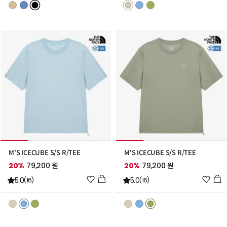
트
트
추
추
가
가
M'S ICECUBE S/S R/TEE
M'S ICECUBE S/S R/TEE
20%
79,200 원
20%
79,200 원
위
위
5.0
5.0
(16)
(16)
시
시
리
리
스
스
트
트