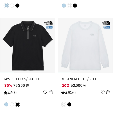
리
리
스
스
트
트
추
추
가
가
M'S ICE FLEX S/S POLO
M'S EVERLITTE L/S TEE
30%
76,300 원
20%
52,000 원
위
위
4.8
4.8
(5)
(24)
시
시
리
리
스
스
트
트