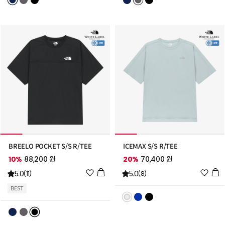
스
스
트
트
추
추
가
가
BREELO POCKET S/S R/TEE
ICEMAX S/S R/TEE
10%
88,200 원
20%
70,400 원
위
위
5.0
5.0
(11)
(8)
시
시
BEST
리
리
스
스
트
트
추
추