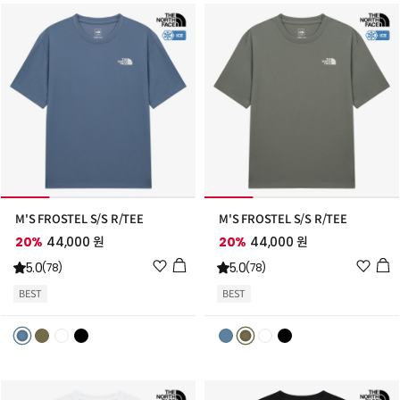
추
추
가
가
M'S FROSTEL S/S R/TEE
M'S FROSTEL S/S R/TEE
20%
44,000 원
20%
44,000 원
위
위
5.0
5.0
(78)
(78)
시
시
BEST
BEST
리
리
스
스
트
트
추
추
가
가