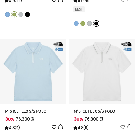
4.9
4.9
(49)
(49)
시
시
BEST
리
리
스
스
트
트
추
추
가
가
M'S ICE FLEX S/S POLO
M'S ICE FLEX S/S POLO
30%
76,300 원
30%
76,300 원
위
위
4.8
4.8
(5)
(5)
시
시