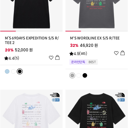
M’S 69DAYS EXPEDITION S/S R/
M'S WORDLINE EX S/S R/TEE
TEE 2
32%
46,920 원
20%
52,000 원
위
4.9
(145)
위
4.4
시
(5)
온라인단독
BEST
시
리
리
스
스
트
트
추
추
가
가