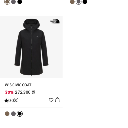
스
스
트
트
추
추
가
가
W'S CIVIC COAT
30%
272,300 원
위
0.0
(0)
시
리
스
트