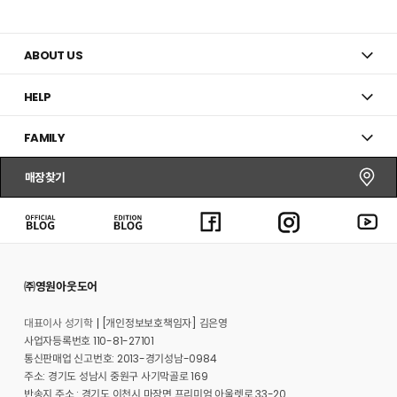
추
가
ABOUT US
HELP
FAMILY
매장찾기
㈜영원아웃도어
대표이사 성기학
[개인정보보호책임자] 김은영
사업자등록번호 110-81-27101
통신판매업 신고번호: 2013-경기성남-0984
주소: 경기도 성남시 중원구 사기막골로 169
반송지 주소 : 경기도 이천시 마장면 프리미엄 아울렛로 33-20