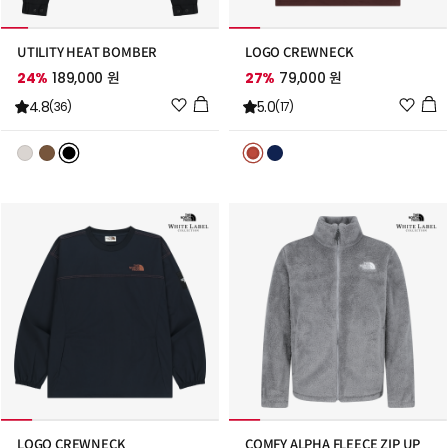
UTILITY HEAT BOMBER
LOGO CREWNECK
24%
189,000 원
27%
79,000 원
위
위
4.8
5.0
(36)
(17)
시
시
리
리
스
스
트
트
추
추
가
가
LOGO CREWNECK
COMFY ALPHA FLEECE ZIP UP