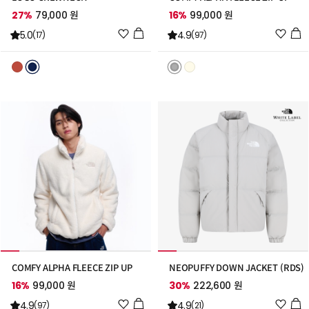
27%
79,000 원
16%
99,000 원
위
위
5.0
4.9
(17)
(97)
시
시
리
리
스
스
트
트
추
추
가
가
COMFY ALPHA FLEECE ZIP UP
NEOPUFFY DOWN JACKET (RDS)
16%
99,000 원
30%
222,600 원
위
위
4.9
4.9
(97)
(21)