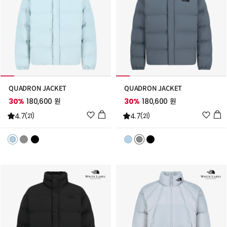
QUADRON JACKET
QUADRON JACKET
30%
180,600 원
30%
180,600 원
위
위
4.7
4.7
(21)
(21)
시
시
리
리
스
스
트
트
추
추
가
가