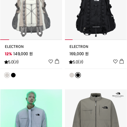
ELECTRON
ELECTRON
12%
149,000 원
169,000 원
위
위
5.0
5.0
(21)
(21)
시
시
리
리
스
스
트
트
추
추
가
가