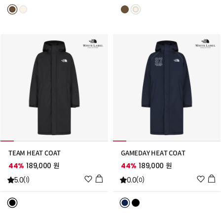
리
리
스
스
트
트
추
추
가
가
TEAM HEAT COAT
GAMEDAY HEAT COAT
44%
189,000 원
44%
189,000 원
위
위
5.0
0.0
(1)
(0)
시
시
리
리
스
스
트
트