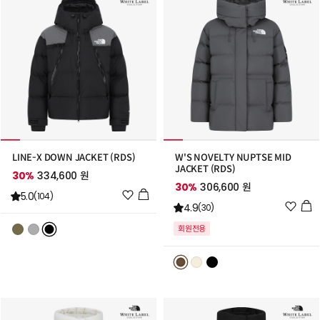
가
가
LINE-X DOWN JACKET (RDS)
W'S NOVELTY NUPTSE MID
JACKET (RDS)
30%
334,600 원
30%
306,600 원
위
5.0
(104)
위
4.9
시
(30)
시
리
회원전용
리
스
스
트
트
추
추
가
가