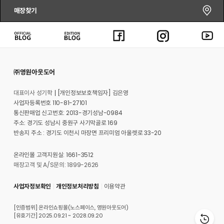
매장찾기
㈜영원아웃도어
대표이사 성기학
[개인정보보호책임자] 김은영
사업자등록번호 110-81-27101
통신판매업 신고번호: 2013-경기성남-0984
주소: 경기도 성남시 중원구 사기막골로 169
반송지 주소 : 경기도 이천시 마장면 프리미엄 아울렛로 33-20
온라인몰 고객지원실: 1661-3512
매장고객 및 A/S문의: 1899-2626
사업자정보확인
개인정보처리방침
이용약관
[인증범위] 온라인쇼핑몰(노스페이스, 영원아웃도어)
[유효기간] 2025.09.21 ~ 2028.09.20