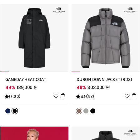
추
추
가
가
GAMEDAY HEAT COAT
DURON DOWN JACKET (RDS)
44%
189,000 원
48%
303,000 원
위
위
0.0
4.9
(0)
(98)
시
시
리
리
스
스
트
트
추
추
가
가