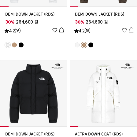
DEMI DOWN JACKET (RDS)
DEMI DOWN JACKET (RDS)
30%
264,600 원
30%
264,600 원
위
위
4.2
4.2
(16)
(16)
시
시
리
리
스
스
트
트
추
추
가
가
DEMI DOWN JACKET (RDS)
ACTRA DOWN COAT (RDS)