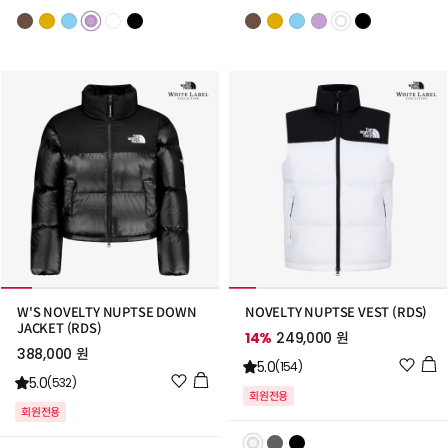
스
스
트
트
추
추
가
가
W'S NOVELTY NUPTSE DOWN
NOVELTY NUPTSE VEST (RDS)
JACKET (RDS)
14%
249,000 원
388,000 원
위
5.0
(154)
위
5.0
시
(532)
회원전용
시
리
회원전용
리
스
스
트