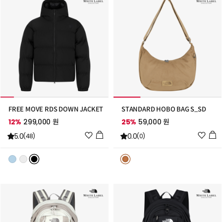
가
가
FREE MOVE RDS DOWN JACKET
STANDARD HOBO BAG S_SD
12%
299,000 원
25%
59,000 원
위
위
5.0
0.0
(48)
(0)
시
시
리
리
스
스
트
트
추
추
가
가