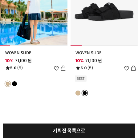
WOVEN SLIDE
WOVEN SLIDE
10%
71,100 원
10%
71,100 원
위
위
5.0
(5)
5.0
(5)
시
시
리
리
BEST
스
스
트
트
추
추
가
가
기획전 목록으로