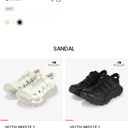
시
리
BEST
스
트
추
가
SANDAL
VECTIV BREEZE 2
VECTIV BREEZE 2