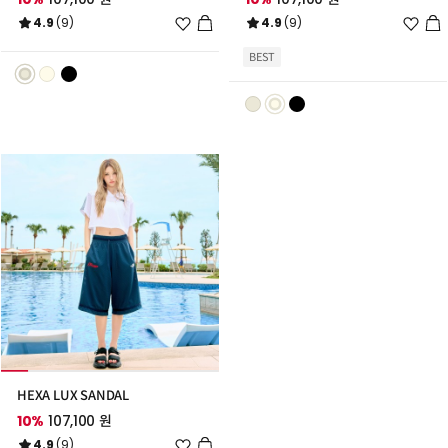
위
위
4.9
(9)
4.9
(9)
시
시
리
리
BEST
스
스
트
트
추
추
가
가
HEXA LUX SANDAL
10%
107,100 원
위
4.9
(9)