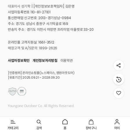
대표이사 성기학
[개인정보보호책임자] 김은영
사업자등록번호 110-81-27101
통신판매업 신고번호: 2013-경기성남-0984
주소: 경기도 성남시 중원구 사기막골로 169
반송지 주소 : 경기도 이천시 마장면 프리미엄 아울렛로 33-20
온라인몰 고객지원실: 1661-3512
매장고객 및 A/S문의: 1899-2626
사업자정보확인
개인정보처리방침
이용약관
[인증범위] 온라인쇼핑몰(노스페이스, 영원아웃도어)
[유효기간] 2025.09.21 ~ 2028.09.20
위
시
리
Youngone Outdoor Co. All Rights Reserved.
스
트
로
이
동
카테고리
검색
홈
장바구니
마이