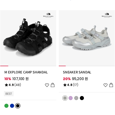
가
가
M EXPLORE CAMP SHANDAL
SNEAKER SANDAL
10%
107,100 원
20%
95,200 원
위
위
4.9
(48)
4.8
(17)
시
시
리
리
BEST
스
스
트
트
추
추
가
가