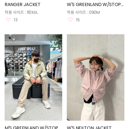
RANGER JACKET
W'S GREENLAND W/STOPPER JACKET
착용 사이즈 :
110XXL
착용 사이즈 :
090M
13
15
M'S GREENLAND W/STOPPER JACKET
W'S NEILTON JACKET