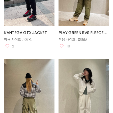
KANTEGA GTX JACKET
PLAY GREEN RVS FLEECE ANORAK
착용 사이즈 :
105XL
착용 사이즈 :
095M
21
10