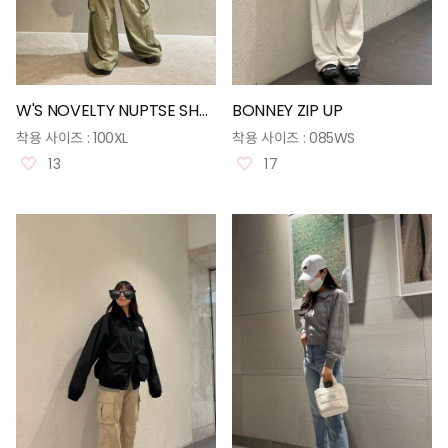
W'S NOVELTY NUPTSE SHORT JACKET
BONNEY ZIP UP
착용 사이즈 :
100XL
착용 사이즈 :
085WS
13
17