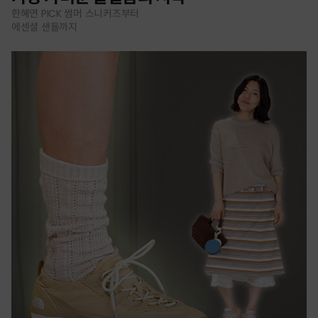
한혜연 PICK 썸머 스니커즈부터
에센셜 샌들까지