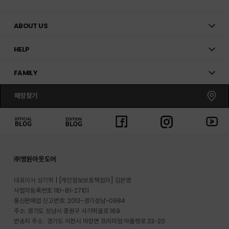
ABOUT US
HELP
FAMILY
매장찾기
㈜영원아웃도어
대표이사 성기학
[개인정보보호책임자] 김은영
사업자등록번호 110-81-27101
통신판매업 신고번호: 2013-경기성남-0984
주소: 경기도 성남시 중원구 사기막골로 169
반송지 주소 : 경기도 이천시 마장면 프리미엄 아울렛로 33-20