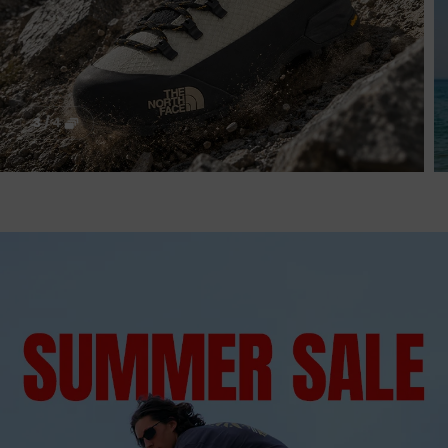
3
/
4