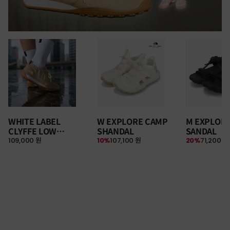
WHITE LABEL
W EXPLORE CAMP
M EXPLOR
CLYFFE LOW
SHANDAL
SANDAL
109,000 원
10%
107,100 원
20%
71,200 원
SNEAKERS