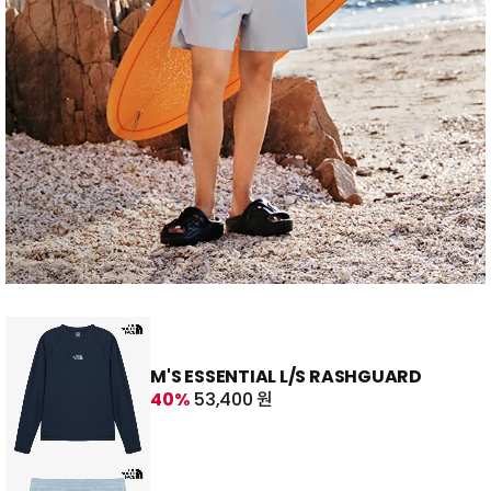
M'S ESSENTIAL L/S RASHGUARD
40%
53,400 원