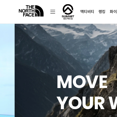
액티비티
랭킹
화이
노
스
페
이
스
공
식
온
라
인
스
토
어