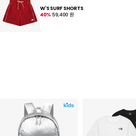
W'S SURF SHORTS
40%
59,400 원