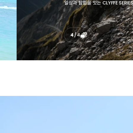
4
/
4