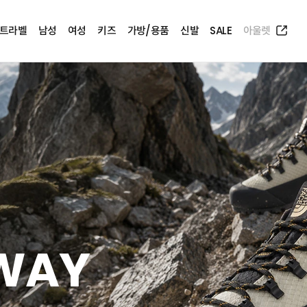
트라벨
남성
여성
키즈
가방/용품
신발
SALE
아울렛