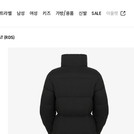
트라벨
남성
여성
키즈
가방/용품
신발
SALE
아울렛
T (RDS)