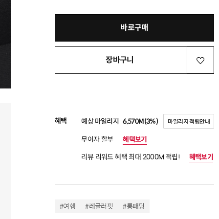
바로구매
장바구니
혜택
예상 마일리지
6,570M(3%)
마일리지 적립안내
무이자 할부
혜택보기
리뷰 리워드 혜택 최대 2000M 적립!
혜택보기
#여행
#레귤러핏
#롱패딩