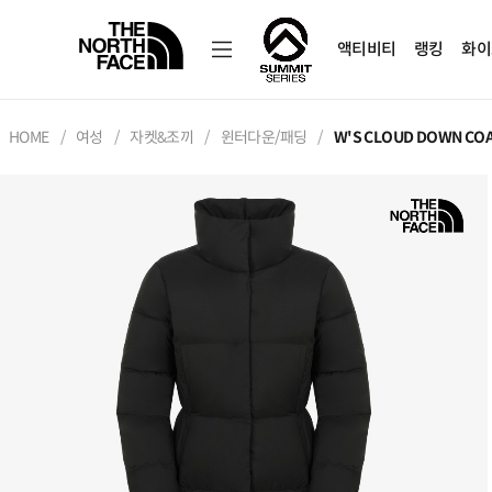
액티비티
랭킹
화이
HOME
여성
자켓&조끼
윈터다운/패딩
W'S CLOUD DOWN COA