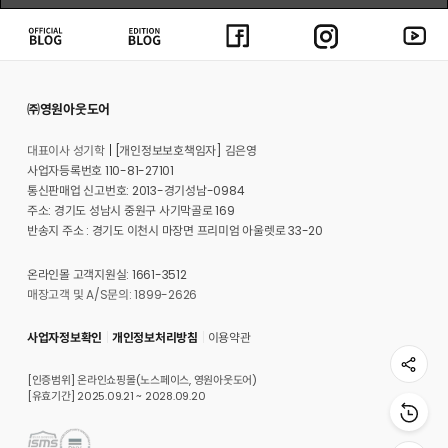
㈜영원아웃도어
대표이사 성기학
[개인정보보호책임자] 김은영
사업자등록번호 110-81-27101
통신판매업 신고번호: 2013-경기성남-0984
주소: 경기도 성남시 중원구 사기막골로 169
반송지 주소 : 경기도 이천시 마장면 프리미엄 아울렛로 33-20
온라인몰 고객지원실: 1661-3512
매장고객 및 A/S문의: 1899-2626
사업자정보확인
개인정보처리방침
이용약관
[인증범위] 온라인쇼핑몰(노스페이스, 영원아웃도어)
[유효기간] 2025.09.21 ~ 2028.09.20