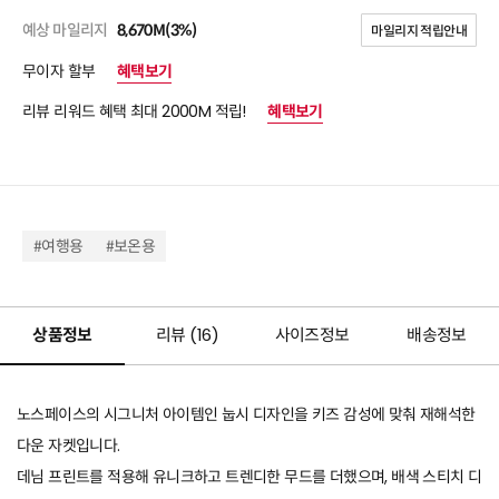
예상 마일리지
8,670M(3%)
마일리지 적립안내
무이자 할부
혜택보기
리뷰 리워드 혜택 최대 2000M 적립!
혜택보기
#여행용
#보온용
상품정보
리뷰 (
16
)
사이즈정보
배송정보
노스페이스의 시그니처 아이템인 눕시 디자인을 키즈 감성에 맞춰 재해석한
다운 자켓입니다.
데님 프린트를 적용해 유니크하고 트렌디한 무드를 더했으며, 배색 스티치 디