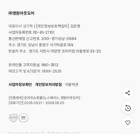
㈜영원아웃도어
대표이사 성기학
[개인정보보호책임자] 김은영
사업자등록번호 110-81-27101
통신판매업 신고번호: 2013-경기성남-0984
주소: 경기도 성남시 중원구 사기막골로 169
반송지 주소 : 경기도 이천시 마장면 프리미엄 아울렛로 33-20
온라인몰 고객지원실: 1661-3512
매장고객 및 A/S문의: 1899-2626
사업자정보확인
개인정보처리방침
이용약관
[인증범위] 온라인쇼핑몰(노스페이스, 영원아웃도어)
[유효기간] 2025.09.21 ~ 2028.09.20
위
시
Youngone Outdoor Co. All Rights Reserved.
리
스