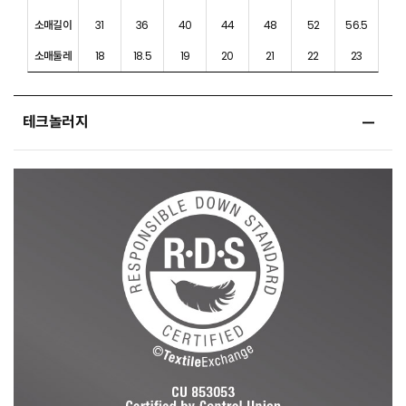
소매길이
31
36
40
44
48
52
56.5
소매둘레
18
18.5
19
20
21
22
23
테크놀러지