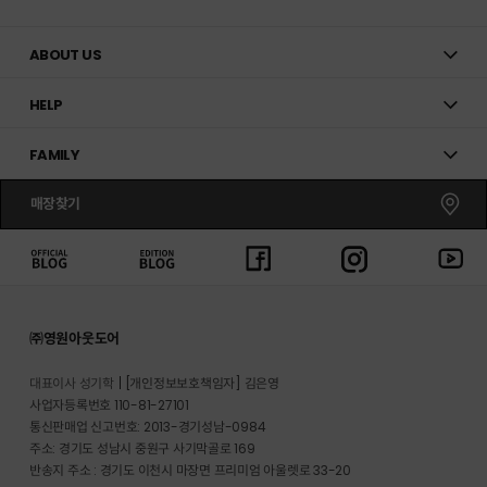
ABOUT US
HELP
FAMILY
매장찾기
㈜영원아웃도어
대표이사 성기학
[개인정보보호책임자] 김은영
사업자등록번호 110-81-27101
통신판매업 신고번호: 2013-경기성남-0984
주소: 경기도 성남시 중원구 사기막골로 169
반송지 주소 : 경기도 이천시 마장면 프리미엄 아울렛로 33-20