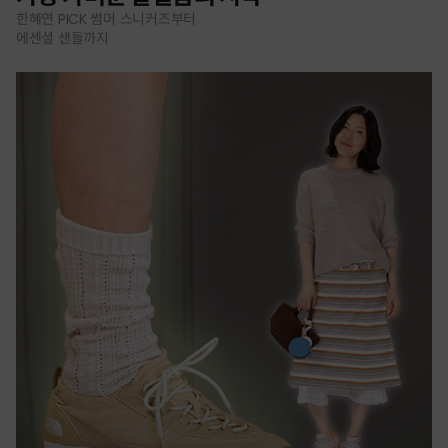
한혜연 PICK 썸머 스니커즈부터
에센셜 샌들까지