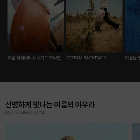
여름 액티비티,래시가드 하나면
STREAM BACKPACK
여름을 
선명하게 빛나는 여름의 아우라
HOT SUMMER STYLE