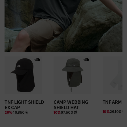
30만원 이상 구매 시
TNF LIGHT SHIELD
CAMP WEBBING
TNF ARM S
뉴질랜드 & 제주도 여행권 증정 찬스
EX CAP
SHIELD HAT
여름 탈출 원정대
10%
26,100 원
28%
49,850 원
10%
67,500 원