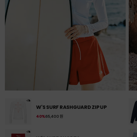
W'S SURF RASHGUARD ZIP UP
40%
65,400 원