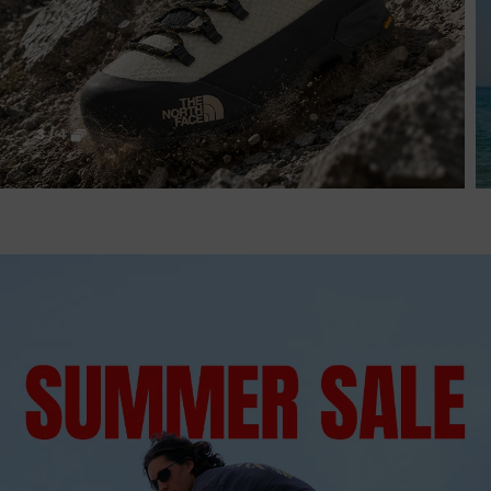
3
/
4