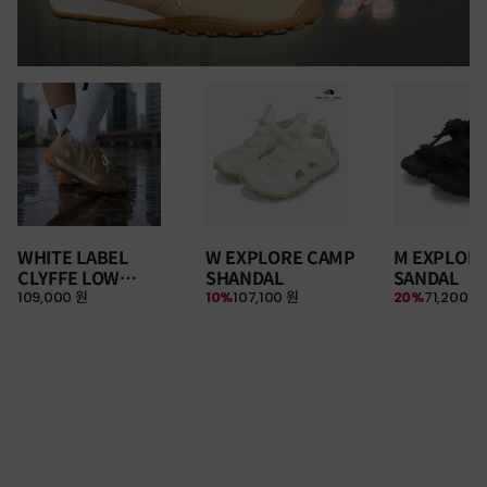
WHITE LABEL
W EXPLORE CAMP
M EXPLOR
CLYFFE LOW
SHANDAL
SANDAL
109,000 원
10%
107,100 원
20%
71,200 원
SNEAKERS