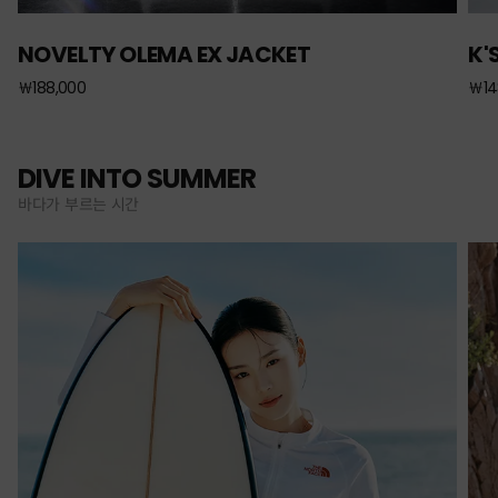
NOVELTY OLEMA EX JACKET
K'
￦188,000
￦14
DIVE INTO SUMMER
바다가 부르는 시간