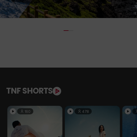
TNF SHORTS
160
478