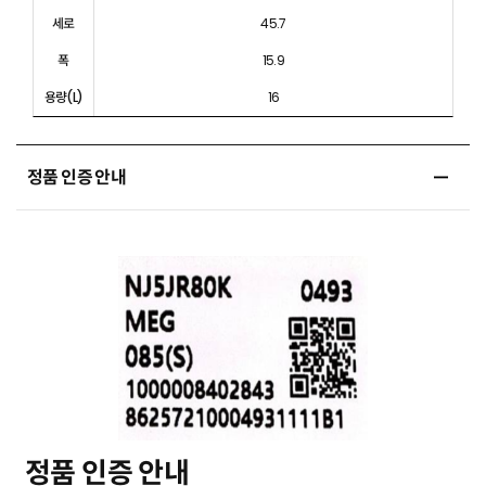
세로
45.7
폭
15.9
용량(L)
16
정품 인증 안내
정품 인증 안내