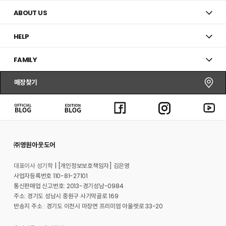
ABOUT US
HELP
FAMILY
매장찾기
㈜영원아웃도어
대표이사 성기학
[개인정보보호책임자] 김은영
사업자등록번호 110-81-27101
통신판매업 신고번호: 2013-경기성남-0984
주소: 경기도 성남시 중원구 사기막골로 169
반송지 주소 : 경기도 이천시 마장면 프리미엄 아울렛로 33-20