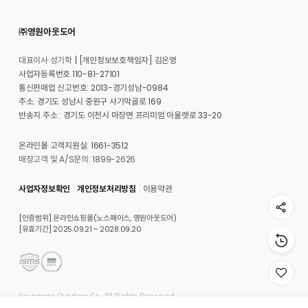
㈜영원아웃도어
대표이사 성기학
[개인정보보호책임자] 김은영
사업자등록번호 110-81-27101
통신판매업 신고번호: 2013-경기성남-0984
주소: 경기도 성남시 중원구 사기막골로 169
반송지 주소 : 경기도 이천시 마장면 프리미엄 아울렛로 33-20
온라인몰 고객지원실: 1661-3512
매장고객 및 A/S문의: 1899-2626
사업자정보확인
개인정보처리방침
이용약관
[인증범위] 온라인쇼핑몰(노스페이스, 영원아웃도어)
[유효기간] 2025.09.21 ~ 2028.09.20
위
시
Youngone Outdoor Co. All Rights Reserved.
리