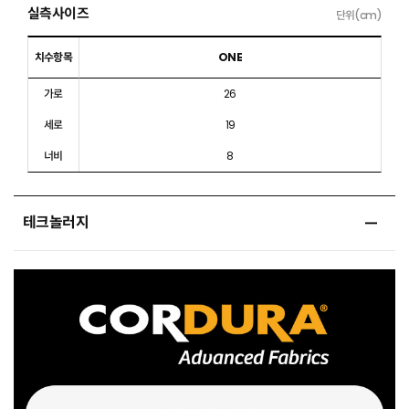
실측사이즈
단위(cm)
치수항목
ONE
가로
26
세로
19
너비
8
테크놀러지