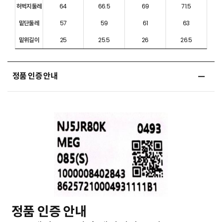
허벅지둘레
64
66.5
69
71.5
밑단둘레
57
59
61
63
밑위길이
25
25.5
26
26.5
정품 인증 안내
정품 인증 안내