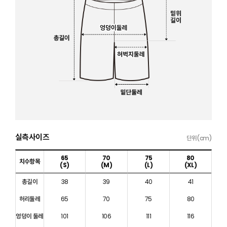
실측사이즈
단위(cm)
65
70
75
80
치수항목
(S)
(M)
(L)
(XL)
총길이
38
39
40
41
허리둘레
65
70
75
80
엉덩이 둘레
101
106
111
116