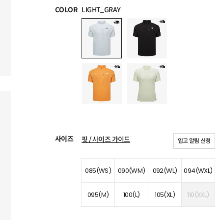
COLOR
LIGHT_GRAY
사이즈
핏 / 사이즈 가이드
입고 알림 신청
085(WS)
090(WM)
092(WL)
094(WXL)
095(M)
100(L)
105(XL)
110(XXL)