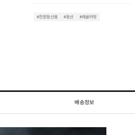
#전문등산용
#등산
#레귤러핏
배송정보