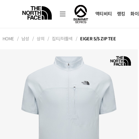
액티비티
랭킹
화이
HOME
남성
상의
집티/터틀넥
EIGER S/S ZIP TEE