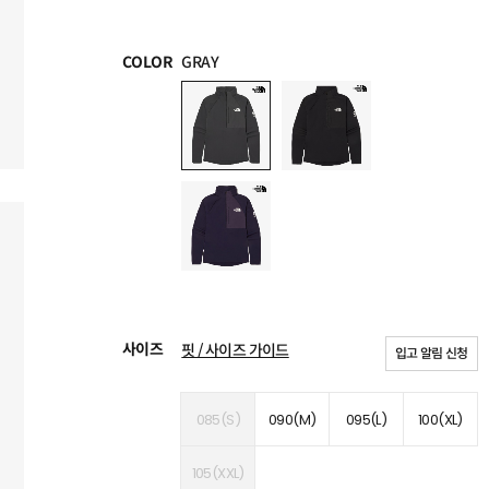
COLOR
GRAY
사이즈
핏 / 사이즈 가이드
입고 알림 신청
085(S)
090(M)
095(L)
100(XL)
105(XXL)