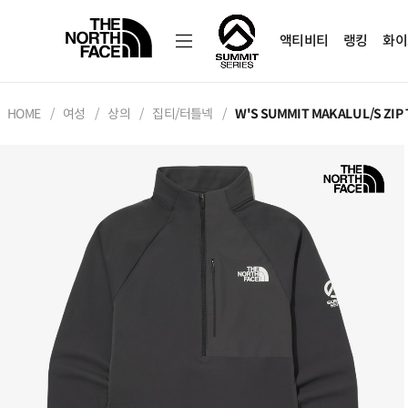
액티비티
랭킹
화이
HOME
여성
상의
집티/터틀넥
W'S SUMMIT MAKALU L/S ZIP 