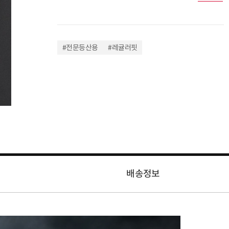
#전문등산용
#레귤러핏
배송정보