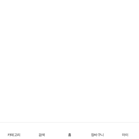
FW26 Offtrail Ultra
한계를 넘어서는 초경량 트레일 테크
1
/
4
위
시
리
스
트
로
이
동
카테고리
검색
홈
장바구니
마이