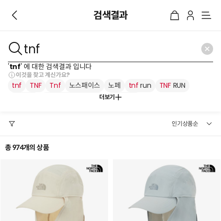
검색결과
메
뉴
'
tnf
' 에 대한 검색결과 입니다
이것을 찾고 계신가요?
tnf
TNF
Tnf
노스패이스
노페
tnf
run
TNF
RUN
더보기
tnf
크루
TNF
TRACK PANTS
tnf
crew
총 974개의 상품