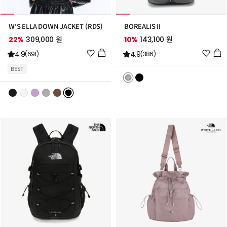
W'S ELLA DOWN JACKET (RDS)
BOREALIS II
22%
309,000 원
10%
143,100 원
위
위
4.9
4.9
(691)
(386)
시
시
BEST
리
리
스
스
트
트
추
추
가
가