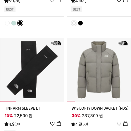
5.0
4.9
(28)
(31)
시
시
BEST
BEST
리
리
스
스
트
트
추
추
가
가
TNF ARM SLEEVE LT
W'S LOFTY DOWN JACKET (RDS)
10%
22,500 원
30%
237,300 원
위
위
4.9
4.9
(31)
(60)
시
시