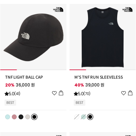
가
가
TNF LIGHT BALL CAP
M'S TNF RUN SLEEVELESS
20%
36,000 원
40%
39,000 원
위
위
5.0
5.0
(41)
(70)
시
시
BEST
BEST
리
리
스
스
트
트
추
추
가
가