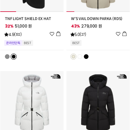
TNF LIGHT SHIELD EX HAT
W'S VAIL DOWN PARKA (RDS)
32%
51,000 원
43%
279,000 원
위
위
4.9
5.0
(132)
(27)
시
시
온라인단독
BEST
BEST
리
리
스
스
트
트
추
추
가
가