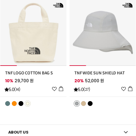
TNF LOGO COTTON BAG S
TNF WIDE SUN SHIELD HAT
10%
29,700 원
20%
52,000 원
위
위
5.0
5.0
(14)
(27)
시
시
리
리
스
스
트
트
추
추
가
가
ABOUT US