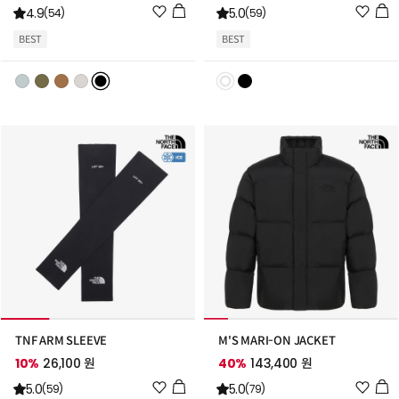
위
위
4.9
5.0
(54)
(59)
시
시
BEST
BEST
리
리
스
스
트
트
추
추
가
가
TNF ARM SLEEVE
M'S MARI-ON JACKET
10%
26,100 원
40%
143,400 원
위
위
5.0
5.0
(59)
(79)