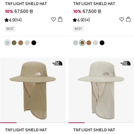
TNF LIGHT SHIELD HAT
TNF LIGHT SHIELD HAT
10%
67,500 원
10%
67,500 원
위
위
4.9
4.9
(54)
(54)
시
시
BEST
BEST
리
리
스
스
트
트
추
추
가
가
TNF LIGHT SHIELD HAT
TNF LIGHT SHIELD HAT