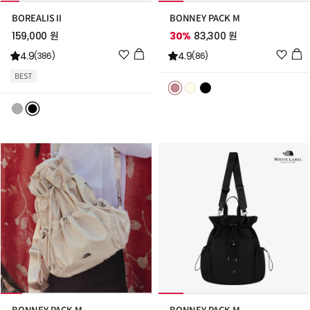
BOREALIS II
BONNEY PACK M
159,000 원
30%
83,300 원
위
위
4.9
4.9
(386)
(86)
시
시
BEST
리
리
스
스
트
트
추
추
가
가