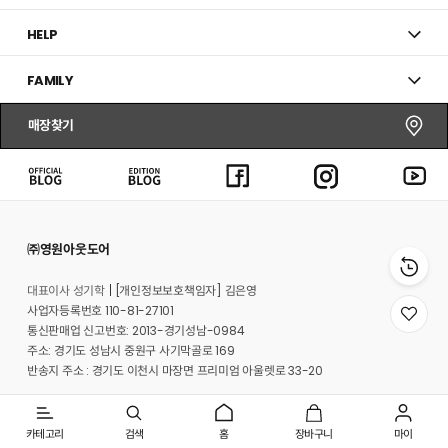
HELP
FAMILY
매장찾기
㈜영원아웃도어
대표이사 성기학
[개인정보보호책임자] 김은영
사업자등록번호 110-81-27101
위
통신판매업 신고번호: 2013-경기성남-0984
시
주소: 경기도 성남시 중원구 사기막골로 169
리
스
반송지 주소 : 경기도 이천시 마장면 프리미엄 아울렛로 33-20
트
로
온라인몰 고객지원실: 1661-3512
이
동
매장고객 및 A/S문의: 1899-2626
카테고리
검색
홈
장바구니
마이