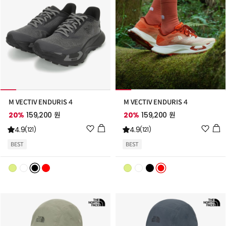
M VECTIV ENDURIS 4
M VECTIV ENDURIS 4
20%
159,200 원
20%
159,200 원
위
위
4.9
4.9
(121)
(121)
시
시
BEST
BEST
리
리
스
스
트
트
추
추
가
가