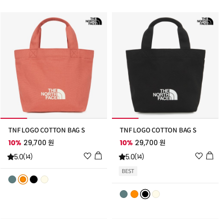
가
가
TNF LOGO COTTON BAG S
TNF LOGO COTTON BAG S
10%
29,700 원
10%
29,700 원
위
위
5.0
5.0
(14)
(14)
시
시
BEST
리
리
스
스
트
트
추
추
가
가