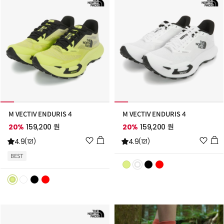
M VECTIV ENDURIS 4
M VECTIV ENDURIS 4
20%
159,200 원
20%
159,200 원
위
위
4.9
4.9
(121)
(121)
시
시
BEST
리
리
스
스
트
트
추
추
가
가