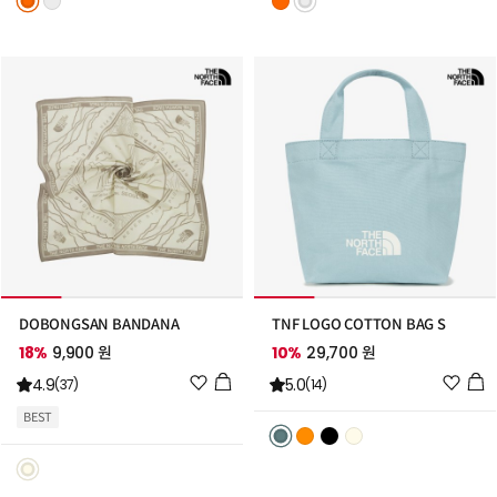
트
트
추
추
가
가
DOBONGSAN BANDANA
TNF LOGO COTTON BAG S
18%
9,900 원
10%
29,700 원
위
위
4.9
5.0
(37)
(14)
시
시
BEST
리
리
스
스
트
트
추
추