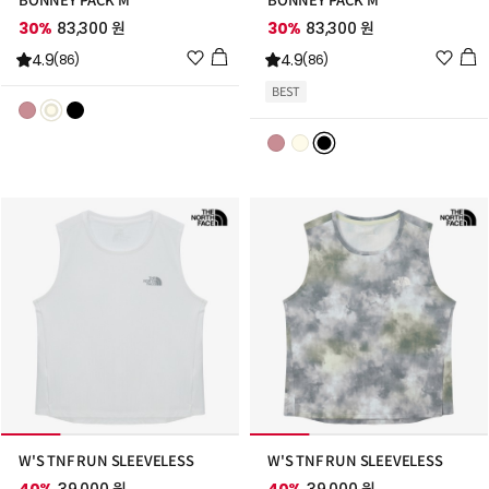
BONNEY PACK M
BONNEY PACK M
30%
83,300 원
30%
83,300 원
위
위
4.9
4.9
(86)
(86)
시
시
BEST
리
리
스
스
트
트
추
추
가
가
W'S TNF RUN SLEEVELESS
W'S TNF RUN SLEEVELESS