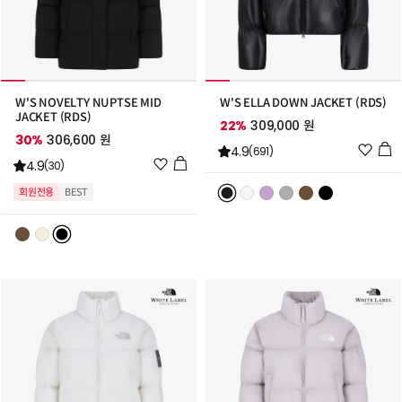
W'S NOVELTY NUPTSE MID
W'S ELLA DOWN JACKET (RDS)
JACKET (RDS)
22%
309,000 원
30%
306,600 원
위
4.9
(691)
위
4.9
시
(30)
시
리
회원전용
BEST
리
스
스
트
트
추
추
가
가