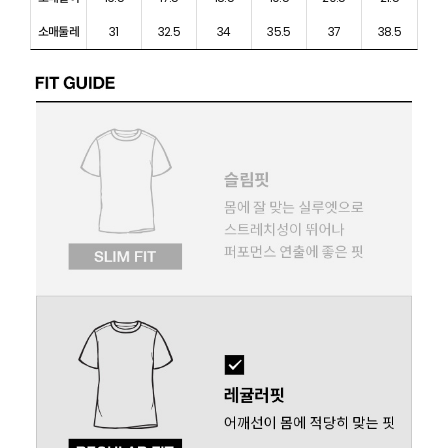
소매둘레
31
32.5
34
35.5
37
38.5