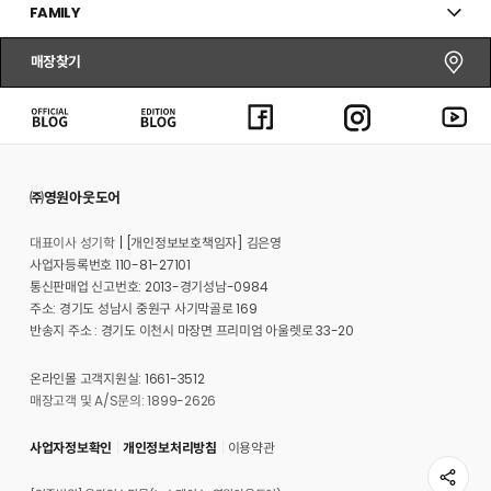
FAMILY
매장찾기
㈜영원아웃도어
대표이사 성기학
[개인정보보호책임자] 김은영
사업자등록번호 110-81-27101
통신판매업 신고번호: 2013-경기성남-0984
주소: 경기도 성남시 중원구 사기막골로 169
반송지 주소 : 경기도 이천시 마장면 프리미엄 아울렛로 33-20
온라인몰 고객지원실: 1661-3512
매장고객 및 A/S문의: 1899-2626
사업자정보확인
개인정보처리방침
이용약관