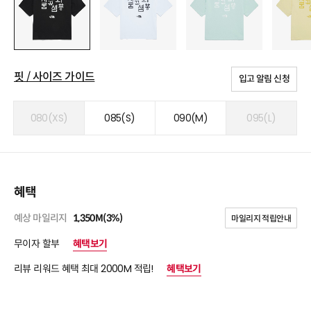
핏 / 사이즈 가이드
입고 알림 신청
080(XS)
085(S)
090(M)
095(L)
혜택
예상 마일리지
1,350M(3%)
마일리지 적립안내
무이자 할부
혜택보기
리뷰 리워드 혜택 최대 2000M 적립!
혜택보기