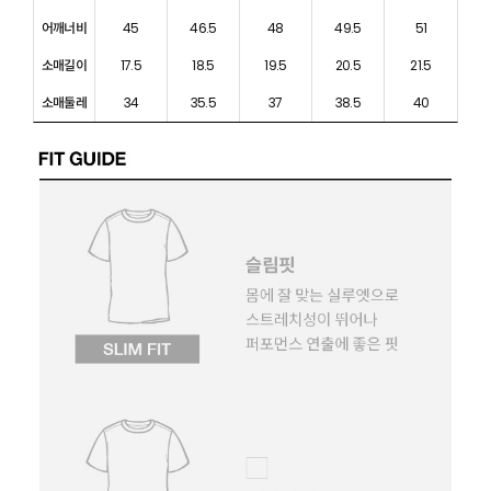
어깨너비
45
46.5
48
49.5
51
소매길이
17.5
18.5
19.5
20.5
21.5
소매둘레
34
35.5
37
38.5
40