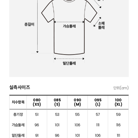
실측사이즈
단위(cm)
080
085
090
095
100
치수항목
(XS)
(S)
(M)
(L)
(XL)
총기장
51
53
55
57
59
가슴둘레
96
101
106
111
116
밑단둘레
91
96
101
106
111