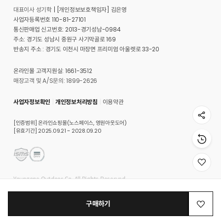
대표이사 성기학
[개인정보보호책임자] 김은영
사업자등록번호 110-81-27101
통신판매업 신고번호: 2013-경기성남-0984
주소: 경기도 성남시 중원구 사기막골로 169
반송지 주소 : 경기도 이천시 마장면 프리미엄 아울렛로 33-20
온라인몰 고객지원실: 1661-3512
매장고객 및 A/S문의: 1899-2626
사업자정보확인
개인정보처리방침
이용약관
[인증범위] 온라인쇼핑몰(노스페이스, 영원아웃도어)
[유효기간] 2025.09.21 ~ 2028.09.20
위
시
Youngone Outdoor Co. All Rights Reserved.
리
스
트
구매하기
로
이
동