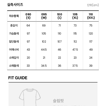
실측사이즈
단위(cm)
090
095
100
105
110
치수항목
(S)
(M)
(L)
(XL)
(XXL)
총길이
64
69
71
73
75
가슴둘레
97
105
110
115
120
밑단둘레
97
102
107
112
117
어깨너비
43
44.5
46
47.5
49
소매길이
20
21
22
23
24
소매둘레
33
34.5
36
37.5
39