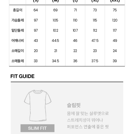
(S)
(M)
(L)
(XL)
(XXL)
총길이
64
69
71
73
75
가슴둘레
97
105
110
115
120
밑단둘레
97
102
107
112
117
어깨너비
43
44.5
46
47.5
49
소매길이
20
21
22
23
24
소매둘레
33
34.5
36
37.5
39