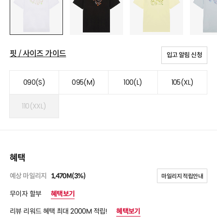
핏 / 사이즈 가이드
입고 알림 신청
090(S)
095(M)
100(L)
105(XL)
110(XXL)
혜택
예상 마일리지
1,470M(3%)
마일리지 적립안내
무이자 할부
혜택보기
리뷰 리워드 혜택 최대 2000M 적립!
혜택보기