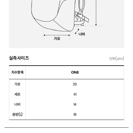
실측사이즈
단위(cm)
치수항목
ONE
가로
29
세로
41
너비
14
용량(L)
18