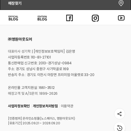
매장찾기
㈜영원아웃도어
대표이사 성기학
[개인정보보호책임자] 김은영
사업자등록번호 110-81-27101
통신판매업 신고번호: 2013-경기성남-0984
주소: 경기도 성남시 중원구 사기막골로 169
반송지 주소 : 경기도 이천시 마장면 프리미엄 아울렛로 33-20
온라인몰 고객지원실: 1661-3512
매장고객 및 A/S문의: 1899-2626
사업자정보확인
개인정보처리방침
이용약관
[인증범위] 온라인쇼핑몰(노스페이스, 영원아웃도어)
[유효기간] 2025.09.21 ~ 2028.09.20