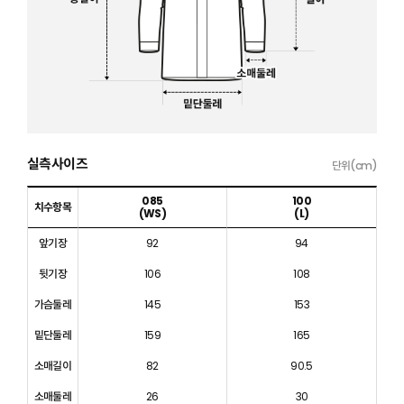
실측사이즈
단위(cm)
085
100
치수항목
(WS)
(L)
앞기장
92
94
뒷기장
106
108
가슴둘레
145
153
밑단둘레
159
165
소매길이
82
90.5
소매둘레
26
30