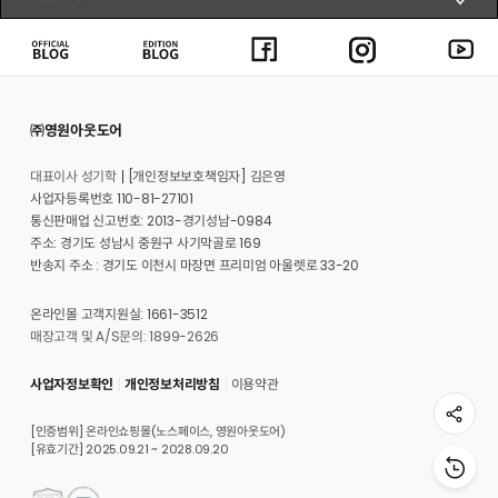
㈜영원아웃도어
대표이사 성기학
[개인정보보호책임자] 김은영
사업자등록번호 110-81-27101
통신판매업 신고번호: 2013-경기성남-0984
주소: 경기도 성남시 중원구 사기막골로 169
반송지 주소 : 경기도 이천시 마장면 프리미엄 아울렛로 33-20
온라인몰 고객지원실: 1661-3512
매장고객 및 A/S문의: 1899-2626
사업자정보확인
개인정보처리방침
이용약관
[인증범위] 온라인쇼핑몰(노스페이스, 영원아웃도어)
[유효기간] 2025.09.21 ~ 2028.09.20