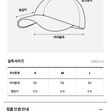
실측사이즈
단위(cm)
치수항목
S
M
L
머리둘레
56
58
60
챙길이
6.8
6.8
6.8
정품 인증 안내