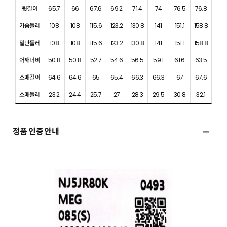
뒷길이
65.7
66
67.6
69.2
71.4
74
76.5
76.8
가슴둘레
108
108
115.6
123.2
130.8
141
151.1
158.8
밑단둘레
108
108
115.6
123.2
130.8
141
151.1
158.8
어깨너비
50.8
50.8
52.7
54.6
56.5
59.1
61.6
63.5
소매길이
64.6
64.6
65
65.4
66.3
66.3
67
67.6
소매둘레
23.2
24.4
25.7
27
28.3
29.5
30.8
32.1
정품 인증 안내