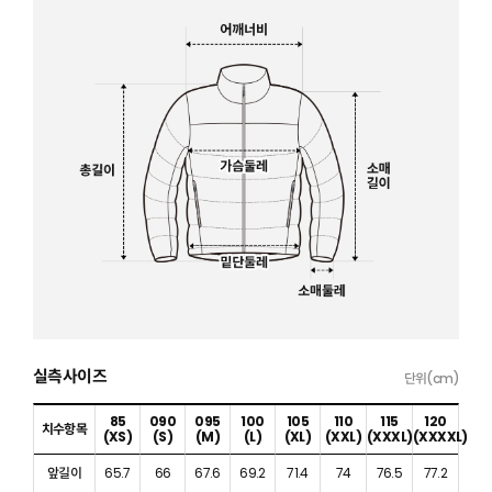
실측사이즈
단위(cm)
85
090
095
100
105
110
115
120
치수항목
(XS)
(S)
(M)
(L)
(XL)
(XXL)
(XXXL)
(XXXXL)
앞길이
65.7
66
67.6
69.2
71.4
74
76.5
77.2