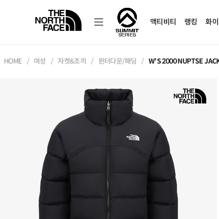
액티비티
랭킹
화이
HOME
여성
자켓&조끼
윈터다운/패딩
W'S 2000 NUPTSE JAC