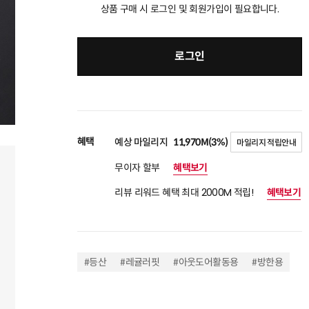
상품 구매 시 로그인 및 회원가입이 필요합니다.
로그인
혜택
예상 마일리지
11,970M(3%)
마일리지 적립안내
무이자 할부
혜택보기
리뷰 리워드 혜택 최대 2000M 적립!
혜택보기
#등산
#레귤러핏
#아웃도어활동용
#방한용