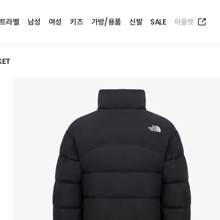
트라벨
남성
여성
키즈
가방/용품
신발
SALE
아울렛
KET