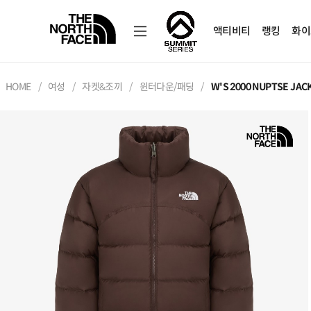
액티비티
랭킹
화이
HOME
여성
자켓&조끼
윈터다운/패딩
W'S 2000 NUPTSE JAC