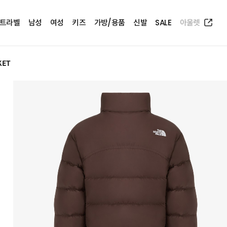
트라벨
남성
여성
키즈
가방/용품
신발
SALE
아울렛
KET