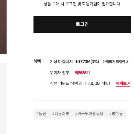
상품 구매 시 로그인 및 회원가입이 필요합니다.
로그인
혜택
예상 마일리지
10,773M(3%)
마일리지 적립안내
무이자 할부
혜택보기
리뷰 리워드 혜택 최대 2000M 적립!
혜택보기
#등산
#레귤러핏
#아웃도어활동용
#방한용