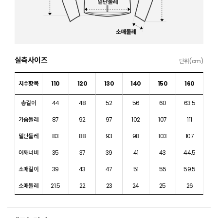
실측사이즈
단위(cm)
치수항목
110
120
130
140
150
160
총길이
44
48
52
56
60
63.5
가슴둘레
87
92
97
102
107
111
밑단둘레
83
88
93
98
103
107
어깨너비
35
37
39
41
43
44.5
소매길이
39
43
47
51
55
59.5
소매둘레
21.5
22
23
24
25
26