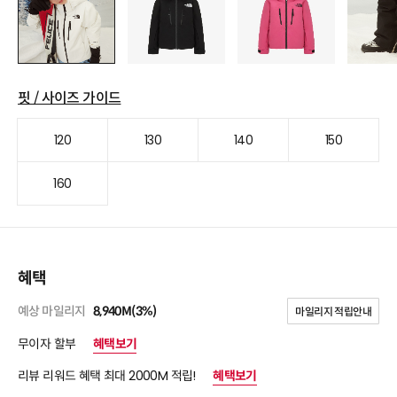
핏 / 사이즈 가이드
120
130
140
150
160
혜택
예상 마일리지
8,940M(3%)
마일리지 적립안내
무이자 할부
혜택보기
리뷰 리워드 혜택 최대 2000M 적립!
혜택보기